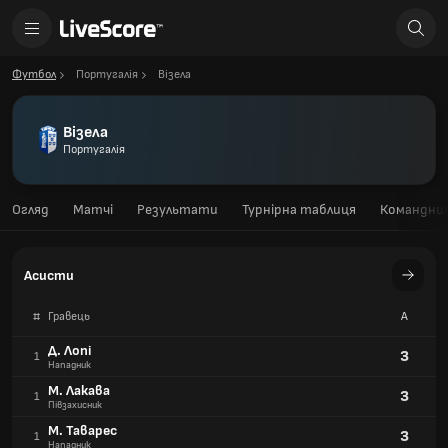
Футбол
Португалія
Візела
Візела
Португалія
Огляд
Матчі
Результати
Турнірна таблиця
Командний
Асисти
#
Гравець
А
Д. Лопі
3
1
Нападник
М. Лакава
3
1
Півзахисник
М. Таварес
3
1
Нападник