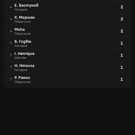
Е. Бастунов
2
4
Нападник
Х. Моршел
2
4
Півзахисник
Moha
2
4
Півзахисник
Б. Годвін
1
7
Нападник
I. Henrique
1
7
Defender
Н. Нтолла
1
7
Нападник
Р. Рамос
1
7
Півзахисник