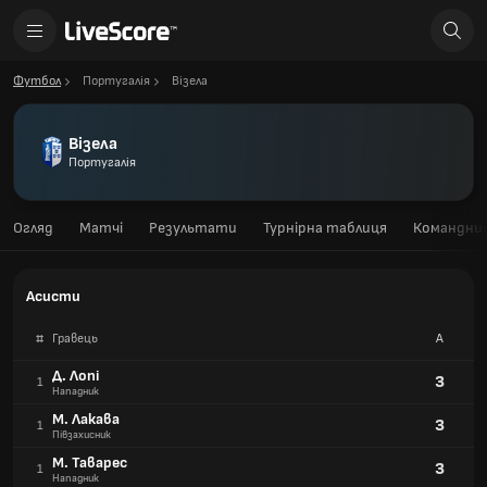
Футбол
Португалія
Візела
Візела
Португалія
Огляд
Матчі
Результати
Турнірна таблиця
Командний
Асисти
#
Гравець
А
Д. Лопі
3
1
Нападник
М. Лакава
3
1
Півзахисник
М. Таварес
3
1
Нападник