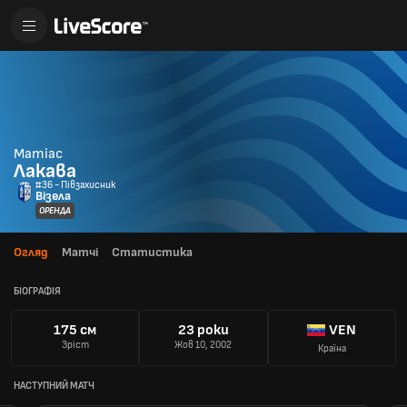
Матіас
Лакава
#36 - Півзахисник
Візела
ОРЕНДА
Огляд
Матчі
Статистика
БІОГРАФІЯ
175 см
23 роки
VEN
Зріст
Жов 10, 2002
Країна
НАСТУПНИЙ МАТЧ