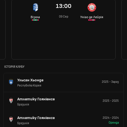
13:00
09 Сер
Візела
Уніао де Лейрія
ІСТОРІЯ КЛУБУ
Ульсан Хьонде
2025
-
Зараз
Республіка Корея
Атлетику Гояніенсе
2025
-
2025
Бразилія
Атлетику Гояніенсе
2024
-
2024
Оренда
Бразилія