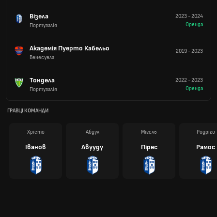
Візела
2023
-
2024
Оренда
Португалія
Академія Пуерто Кабельо
2019
-
2023
Венесуела
Тондела
2022
-
2023
Оренда
Португалія
ГРАВЦІ КОМАНДИ
Хрісто
Абдул
Мігель
Родріго
Іванов
Авууду
Пірес
Рамос