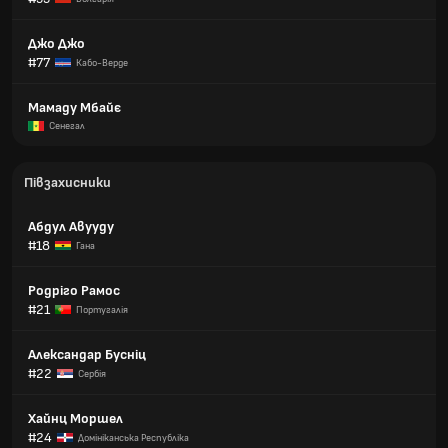
Джо Джо
#77
Кабо-Верде
Мамаду Мбайє
Сенегал
Півзахисники
Абдул Авууду
#18
Гана
Родріго Рамос
#21
Португалія
Александар Бусніц
#22
Сербія
Хайнц Моршел
#24
Домініканська Республіка