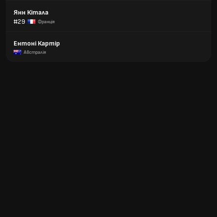
Янн Кітала
#29
Франція
Ентоні Картір
Австралія