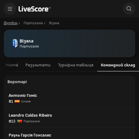
Футбол
Португалія
Візела
Візела
Португалія
Матчі
Результати
Турнірна таблиця
Командний склад
Воротарі
Антоніо Гоміс
#1
Іспанія
Leandro Caldas Ribeiro
#13
Португалія
Рауль Гарсія Гонсалес