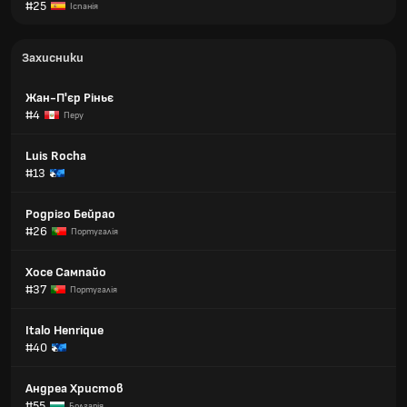
#25
Іспанія
Захисники
Жан-П'єр Ріньє
#4
Перу
Luis Rocha
#13
Родріго Бейрао
#26
Португалія
Хосе Сампайо
#37
Португалія
Italo Henrique
#40
Андреа Христов
#55
Болгарія