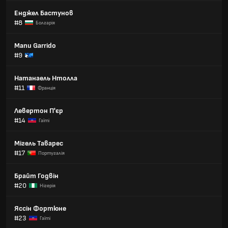
Енджел Бастунов
#8
Болгарія
Manu Garrido
#9
Натанаель Нтолла
#11
Франція
Левертон П'єр
#14
Гаїті
Мігель Таварес
#17
Португалія
Брайт Годвін
#20
Нігерія
Яссін Фортюне
#23
Гаїті