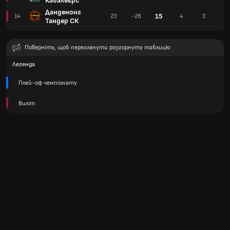
Кавальєрс
Данденонг
15
14
23
-28
4
3
16
Тандер СК
Поверніть, щоб переглянути розгорнуту таблицю
Легенда
Плей-оф чемпіонату
Виліт