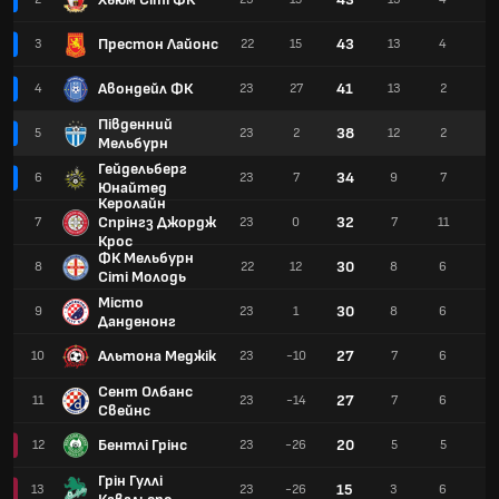
Престон Лайонс
43
3
22
15
13
4
5
Авондейл ФК
41
4
23
27
13
2
8
Південний
38
5
23
2
12
2
9
Мельбурн
Гейдельберг
34
6
23
7
9
7
7
Юнайтед
Керолайн
Спрінгз Джордж
32
7
23
0
7
11
5
Крос
ФК Мельбурн
30
8
22
12
8
6
8
Сіті Молодь
Місто
30
9
23
1
8
6
9
Данденонг
Альтона Меджік
27
10
23
-10
7
6
10
Сент Олбанс
27
11
23
-14
7
6
10
Свейнс
Бентлі Грінс
20
12
23
-26
5
5
13
Грін Гуллі
15
13
23
-26
3
6
14