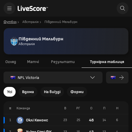
Футбол
Австралія
Південний Мельбурн
Південний Мельбурн
Австралія
Огляд
Матчі
Результати
Турнірна таблиця
NPL Victoria
Усі
Вдома
На виїзді
Форми
#
Команда
В
РГ
О
П
Н
П
Оклі Кенонс
48
1
23
25
14
6
3
Хьюм Сіті ФК
43
2
23
15
13
4
6