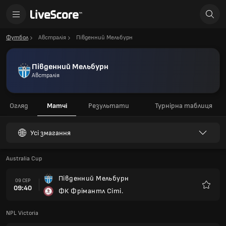
Футбол
Австралія
Південний Мельбурн
Південний Мельбурн
Австралія
Огляд
Матчі
Результати
Турнірна таблиця
Усі змагання
Australia Cup
Південний Мельбурн
09 СЕР
09:40
ФК Фрімантл Сіті.
Улюбле
NPL Victoria