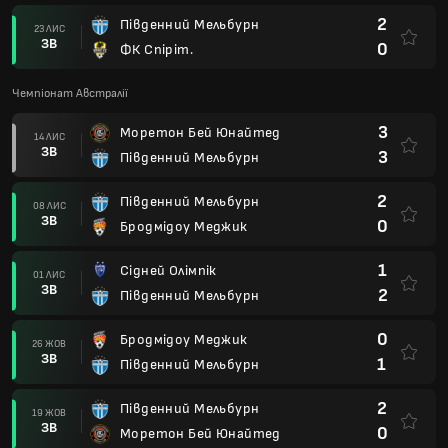
2
Південний Мельбурн
23 ЛИС
ЗВ
0
ФК Спіріт.
Чемпіонат Австралії
3
Моретон Бей Юнайтед
14 ЛИС
ЗВ
3
Південний Мельбурн
2
Південний Мельбурн
08 ЛИС
ЗВ
0
Бродмідоу Меджик
1
Сідней Олімпік
01 ЛИС
ЗВ
2
Південний Мельбурн
0
Бродмідоу Меджик
26 ЖОВ
ЗВ
1
Південний Мельбурн
2
Південний Мельбурн
19 ЖОВ
ЗВ
0
Моретон Бей Юнайтед