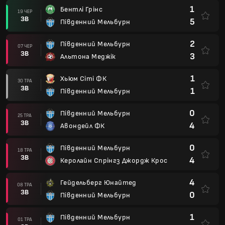
1
Бентлі Грінс
19 ЧЕР
ЗВ
5
Південний Мельбурн
2
Південний Мельбурн
07 ЧЕР
ЗВ
3
Альтона Меджік
1
Хьюм Сіті ФК
30 ТРА
ЗВ
1
Південний Мельбурн
0
Південний Мельбурн
25 ТРА
ЗВ
4
Авондейл ФК
0
Південний Мельбурн
18 ТРА
ЗВ
4
Керолайн Спрінгз Джордж Крос
4
Гейдельберг Юнайтед
08 ТРА
ЗВ
0
Південний Мельбурн
1
Південний Мельбурн
01 ТРА