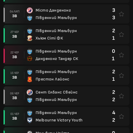
3
Місто Данденонг
04 ЛИП
ЗВ
3
Південний Мельбурн
2
Південний Мельбурн
27 ЧЕР
ЗВ
1
Хьюм Сіті ФК
0
Південний Мельбурн
22 ЧЕР
ЗВ
1
Данденонг Тандер СК
2
Південний Мельбурн
15 ЧЕР
ЗВ
1
Престон Лайонс
2
Сент Олбанс Свейнс
06 ЧЕР
ЗВ
2
Південний Мельбурн
4
Південний Мельбурн
01 ЧЕР
ЗВ
2
Melbourne Victory Youth