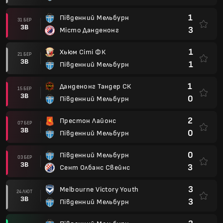
1
Південний Мельбурн
31 БЕР
ЗВ
3
Місто Данденонг
1
Хьюм Сіті ФК
21 БЕР
ЗВ
1
Південний Мельбурн
1
Данденонг Тандер СК
15 БЕР
ЗВ
0
Південний Мельбурн
2
Престон Лайонс
07 БЕР
ЗВ
0
Південний Мельбурн
0
Південний Мельбурн
03 БЕР
ЗВ
3
Сент Олбанс Свейнс
3
Melbourne Victory Youth
24 ЛЮТ
ЗВ
3
Південний Мельбурн