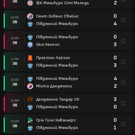
ЗВ
2
ФК Мельбурн Сіті Молодь
0
Сент Олбанс Свейнс
24 КВІ
ЗВ
4
Південний Мельбурн
0
Південний Мельбурн
19 КВІ
ЗВ
3
Оклі Кенонс
0
Престон Лайонс
11 КВІ
ЗВ
3
Південний Мельбурн
4
Південний Мельбурн
31 БЕР
ЗВ
2
Місто Данденонг
3
Данденонг Тандер СК
21 БЕР
ЗВ
0
Південний Мельбурн
0
Грін Гуллі Кавальєрс
13 БЕР
ЗВ
1
Південний Мельбурн