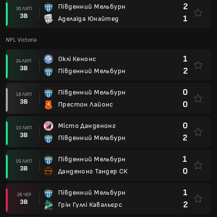
2
Південний Мельбурн
30 ЛИП
ЗВ
1
Аделаїда Юнайтед
NPL Victoria
1
Оклі Кенонс
24 ЛИП
ЗВ
2
Південний Мельбурн
0
Південний Мельбурн
18 ЛИП
ЗВ
0
Престон Лайонс
0
Місто Данденонг
10 ЛИП
ЗВ
2
Південний Мельбурн
1
Південний Мельбурн
05 ЛИП
ЗВ
0
Данденонг Тандер СК
1
Південний Мельбурн
28 ЧЕР
ЗВ
2
Грін Гуллі Кавальєрс