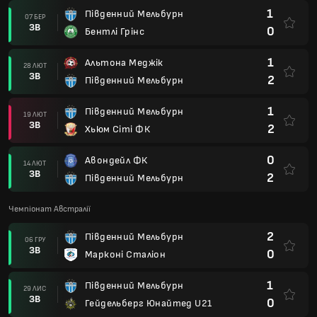
1
Південний Мельбурн
07 БЕР
ЗВ
0
Бентлі Грінс
1
Альтона Меджік
28 ЛЮТ
ЗВ
2
Південний Мельбурн
1
Південний Мельбурн
19 ЛЮТ
ЗВ
2
Хьюм Сіті ФК
0
Авондейл ФК
14 ЛЮТ
ЗВ
2
Південний Мельбурн
Чемпіонат Австралії
2
Південний Мельбурн
06 ГРУ
ЗВ
0
Марконі Сталіон
1
Південний Мельбурн
29 ЛИС
ЗВ
0
Гейдельберг Юнайтед U21