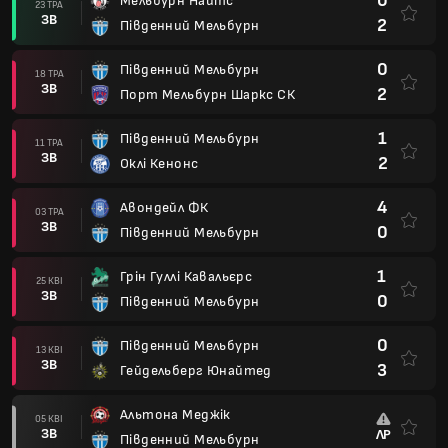
0
Мельбурн Найтс
23 ТРА
ЗВ
2
Південний Мельбурн
0
Південний Мельбурн
18 ТРА
ЗВ
2
Порт Мельбурн Шаркс СК
1
Південний Мельбурн
11 ТРА
ЗВ
2
Оклі Кенонс
4
Авондейл ФК
03 ТРА
ЗВ
0
Південний Мельбурн
1
Грін Гуллі Кавальєрс
25 КВІ
ЗВ
0
Південний Мельбурн
0
Південний Мельбурн
13 КВІ
ЗВ
3
Гейдельберг Юнайтед
Альтона Меджік
05 КВІ
ЗВ
ЛР
Південний Мельбурн