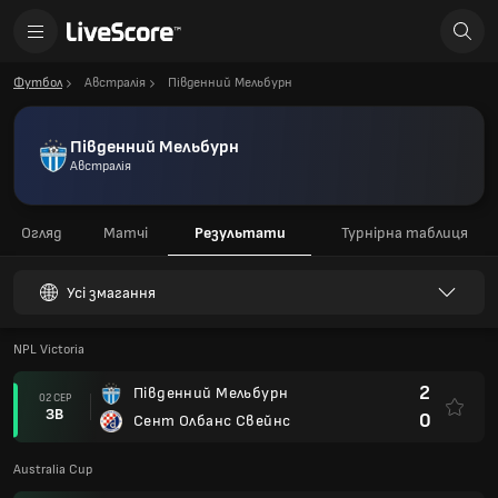
Футбол
Австралія
Південний Мельбурн
Південний Мельбурн
Австралія
Огляд
Матчі
Результати
Турнірна таблиця
Усі змагання
NPL Victoria
2
Південний Мельбурн
02 СЕР
ЗВ
0
Сент Олбанс Свейнс
Australia Cup