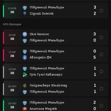
3
Південний Мельбурн
10 ЖОВ
ЗВ
2
Сідней Олімпік
НПЛ Вікторія
3
Оклі Кенонс
23 СЕР
ЗВ
0
Південний Мельбурн
0
Південний Мельбурн
17 СЕР
ЗВ
5
Авондейл ФК
1
Південний Мельбурн
03 СЕР
ЗВ
1
Грін Гуллі Кавальєрс
1
Гейдельберг Юнайтед
26 ЛИП
ЗВ
1
Південний Мельбурн
2
Південний Мельбурн
19 ЛИП
ЗВ
0
Альтона Меджік