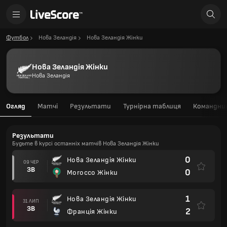
Футбол
Нова Зеландія
Нова Зеландія Жінки
Нова Зеландія Жінки
Нова Зеландія
Огляд
Матчі
Результати
Турнірна таблиця
Командний
Результати
Будьте в курсі останніх матчів Нова Зеландія Жінки
0
Нова Зеландія Жінки
09 ЧЕР
ЗВ
0
Morocco Жінки
1
Нова Зеландія Жінки
31 ЛИП
ЗВ
2
Франція Жінки