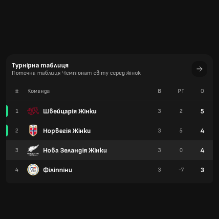
Турнірна таблиця
Поточна таблиця Чемпіонат світу серед жінок
#
Команда
В
РГ
О
Швейцарія Жінки
5
1
3
2
Норвегія Жінки
4
2
3
5
Нова Зеландія Жінки
4
3
3
0
Філіппіни
3
4
3
-7