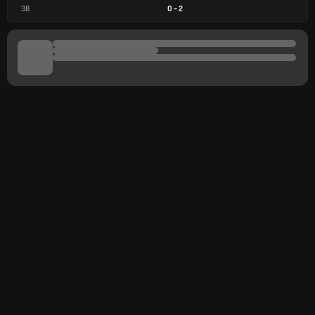
ЗВ
0
-
2