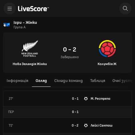
Ігри - Жінки
Група A
0 - 2
Завершено
Нова Зеландія Жінки
Колумбія Ж
Інформація
Огляд
Склади команд
Таблиця
Очні зустрі
27'
0 - 1
М. Рестрепо
ПЕР
0
-
1
72'
0 - 2
Лейсі Сантош