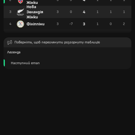
Жінки
Нова
Зеландія
4
3
3
0
1
1
1
Жінки
Філіппіни
3
4
3
-7
1
0
2
Поверніть, щоб переглянути розгорнуту таблицю
Легенда
Наступний етап