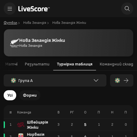
Футбол
Нова Зеландія
Нова Зеландія Жінки
Нова Зеландія Жінки
Нова Зеландія
Матчі
Результати
Турнірна таблиця
Командний склад
Група A
Усі
Форми
#
Команда
В
РГ
О
П
Н
П
Швейцарія
5
1
3
2
1
2
0
Жінки
Норвегія
4
2
3
5
1
1
1