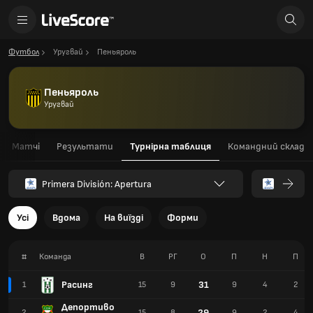
Футбол
Уругвай
Пеньяроль
Пеньяроль
Уругвай
Матчі
Результати
Турнірна таблиця
Командний склад
Primera División: Apertura
Усі
Вдома
На виїзді
Форми
#
Команда
В
РГ
О
П
Н
П
Расинг
31
1
15
9
9
4
2
Депортиво
29
2
15
8
9
2
4