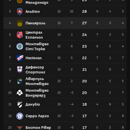
Мальдонадо
Альбіон
28
3
15
10
8
4
3
Пеньяроль
27
4
15
7
8
3
4
Централ
24
5
15
1
7
3
5
Еспаньол
Монтевідео
23
6
15
6
6
5
4
Сіті Торке
Насіонал
22
7
15
5
7
1
7
Дефенсор
21
8
15
2
5
6
4
Спортинг
Ліверпуль
20
9
15
2
5
5
5
Монтевідео
Монтевідео
20
10
15
-5
6
2
7
Вондерерз
Данубіо
18
11
15
-4
4
6
5
Серро Ларго
17
12
15
-3
5
2
8
Бостон Рівер
17
13
15
-6
5
2
8