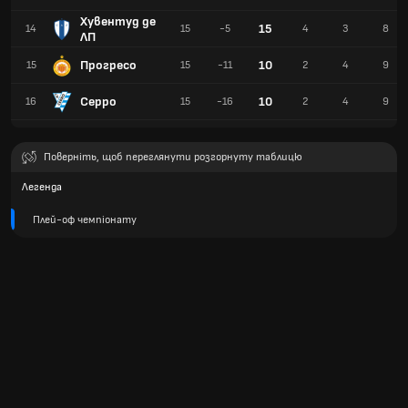
Хувентуд де
15
14
15
-5
4
3
8
ЛП
Прогресо
10
15
15
-11
2
4
9
Серро
10
16
15
-16
2
4
9
Поверніть, щоб переглянути розгорнуту таблицю
Легенда
Плей-оф чемпіонату