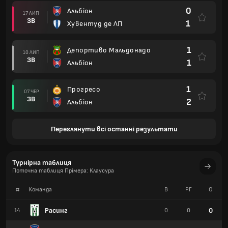
0
Альбіон
17 ЛИП
ЗВ
1
Хувентуд де ЛП
1
Депортиво Мальдонадо
10 ЛИП
ЗВ
1
Альбіон
1
Прогресо
07 ЧЕР
ЗВ
2
Альбіон
Переглянути всі останні результати
Турнірна таблиця
Поточна таблиця Прімера: Клаусура
#
Команда
В
РГ
О
Расинг
0
14
0
0