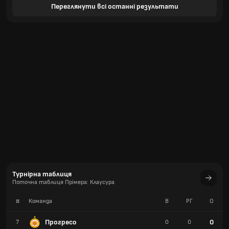
Переглянути всі останні результати
Турнірна таблиця
Поточна таблиця Прімера: Клаусура
#
Команда
В
РГ
О
Прогресо
0
7
0
0