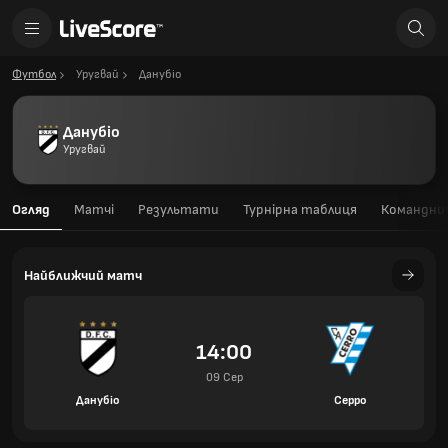
Футбол
Уругвай
Данубіо
Данубіо
Уругвай
Огляд
Матчі
Результати
Турнірна таблиця
Командний
Найближчий матч
14:00
09 Сер
Данубіо
Серро