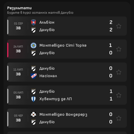
Результати
Будьте в курсі останніх матчів Данубіо
2
Альбіон
01 СЕР
ЗВ
2
Данубіо
1
Монтевідео Сіті Торке
24 ЛИП
ЗВ
0
Данубіо
0
Данубіо
11 ЛИП
ЗВ
0
Насіонал
1
Данубіо
05 ЛИП
ЗВ
1
Хувентуд де ЛП
0
Монтевідео Вондерерз
05 ЧЕР
ЗВ
0
Данубіо