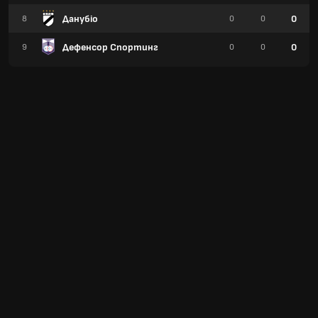
Данубіо
0
8
0
0
Дефенсор Спортинг
0
9
0
0