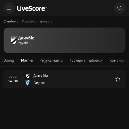
Футбол
Уругвай
Данубіо
Данубіо
Уругвай
Огляд
Матчі
Результати
Турнірна таблиця
Командний
Данубіо
09 СЕР
14:00
Серро
Улюбле