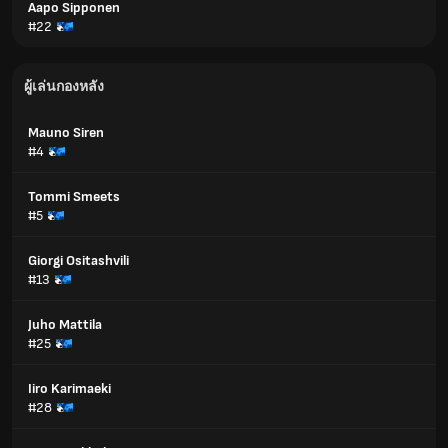
Aapo Sipponen
#22
ผู้เล่นกองหลัง
Mauno Siren
#4
Tommi Smeets
#5
Giorgi Ositashvili
#13
Juho Mattila
#25
Iiro Karimaeki
#28