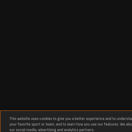
This website uses cookies to give you a better experience and to underst
your favorite sport or team, and to learn how you use our features. We als
our social media, advertising and analytics partners.