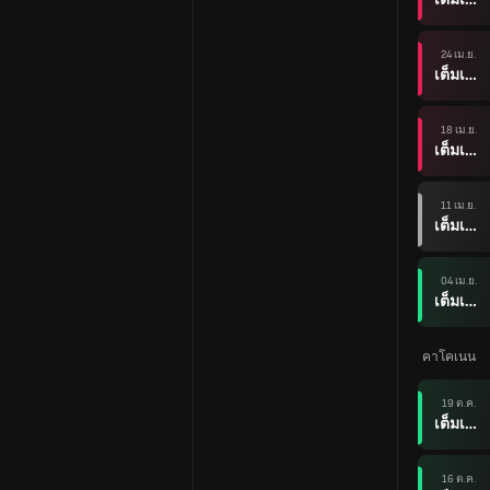
24 เม.ย.
เต็มเวลา
18 เม.ย.
เต็มเวลา
11 เม.ย.
เต็มเวลา
04 เม.ย.
เต็มเวลา
คาโคเนน
19 ต.ค.
เต็มเวลา
16 ต.ค.