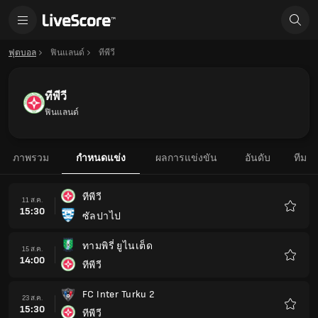
ฟุตบอล
ฟินแลนด์
ทีพีวี
ทีพีวี
ฟินแลนด์
ภาพรวม
กำหนดแข่ง
ผลการแข่งขัน
อันดับ
ทีม
ทีพีวี
11 ส.ค.
15:30
ซัลปาไป
รายกา
โปรด
ทามพิรี่ ยูไนเต็ด
15 ส.ค.
14:00
ทีพีวี
รายกา
โปรด
FC Inter Turku 2
23 ส.ค.
15:30
ทีพีวี
รายกา