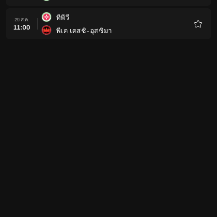
โปรด
ทีพีวี
29 ส.ค.
11:00
พีเค เคสซิ-อุสซิมา
รายกา
โปรด