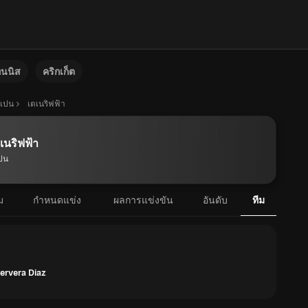
ทนนิส
คริกเก็ต
เปน
เตเนริฟฟ้า
เนริฟฟ้า
ปน
ม
กำหนดแข่ง
ผลการแข่งขัน
อันดับ
ทีม
ervera Diaz