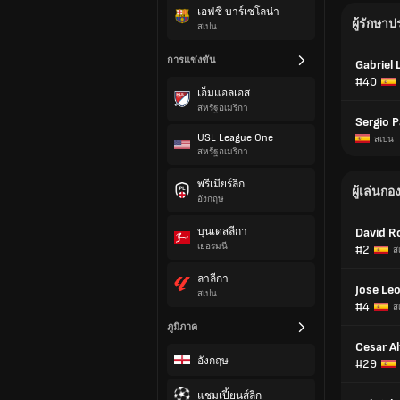
เอฟซี บาร์เซโลน่า
ผู้รักษาป
สเปน
การแข่งขัน
Gabriel
#40
เอ็มแอลเอส
สหรัฐอเมริกา
Sergio P
USL League One
สเปน
สหรัฐอเมริกา
พรีเมียร์ลีก
ผู้เล่นกอ
อังกฤษ
บุนเดสลีกา
David R
เยอรมนี
#2
ส
ลาลีกา
Jose Le
สเปน
#4
ส
ภูมิภาค
Cesar A
อังกฤษ
#29
แชมเปี้ยนส์ลีก