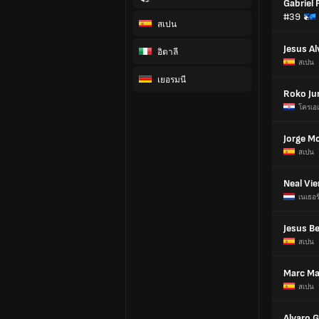
Gabriel
#39
สเปน
Jesus Al
อิตาลี
สเปน
เยอรมนี
Roko Ju
โครเอเ
Jorge M
สเปน
Neal Vie
เนเธอร
Jesus B
สเปน
Marc M
สเปน
Alvaro 