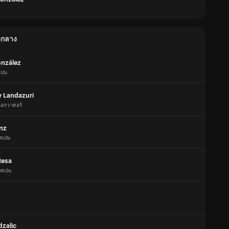
องกลาง
onzález
เปน
 Landazuri
เอกวาดอร์
anz
สเปน
Mesa
สเปน
dzalic