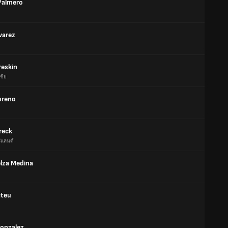
 Palmero
varez
reskin
ชีย
oreno
reck
์แลนด์
elza Medina
ateu
Gonzalez