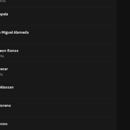
สเปน
apela
e Miguel Alameda
eon Ranos
เนีย
Pecar
นีย
 Alassan
Moreno
ocou