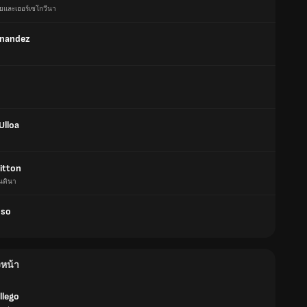
ยและเฮอร์เซโกวีนา
rnandez
Ulloa
itton
นตินา
nso
งหน้า
llego