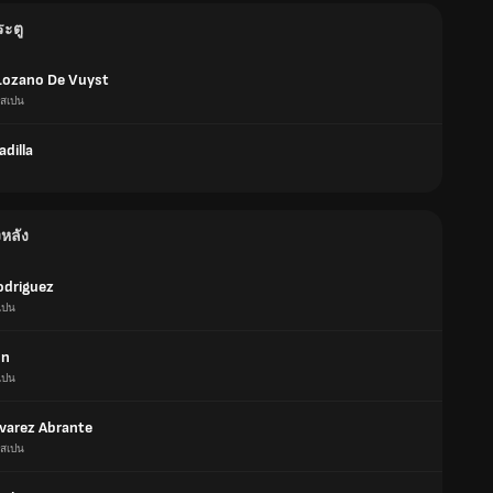
ระตู
 Lozano De Vuyst
สเปน
adilla
งหลัง
odriguez
เปน
on
เปน
lvarez Abrante
สเปน