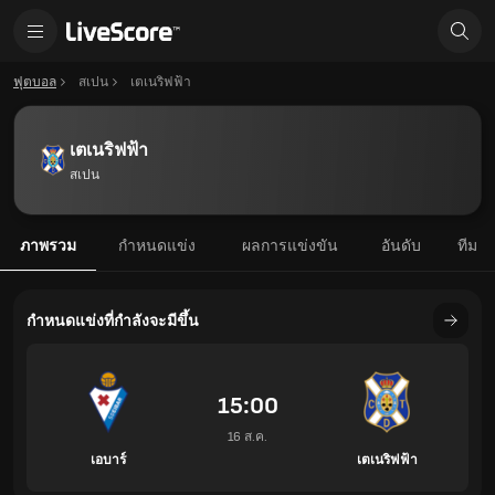
ฟุตบอล
สเปน
เตเนริฟฟ้า
เตเนริฟฟ้า
สเปน
ภาพรวม
กำหนดแข่ง
ผลการแข่งขัน
อันดับ
ทีม
กำหนดแข่งที่กำลังจะมีขึ้น
15:00
16 ส.ค.
เอบาร์
เตเนริฟฟ้า