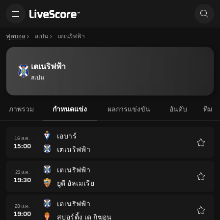
ฟุตบอล
สเปน
เตเนริฟฟ้า
เตเนริฟฟ้า
สเปน
ภาพรวม
กำหนดแข่ง
ผลการแข่งขัน
อันดับ
ทีม
เอบาร์
16 ส.ค.
15:00
เตเนริฟฟ้า
รายกา
โปรด
เตเนริฟฟ้า
23 ส.ค.
19:30
ยูดี อัลเมเรีย
รายกา
โปรด
เตเนริฟฟ้า
28 ส.ค.
19:00
สปอร์ติ้ง เด กิฆอน
รายกา