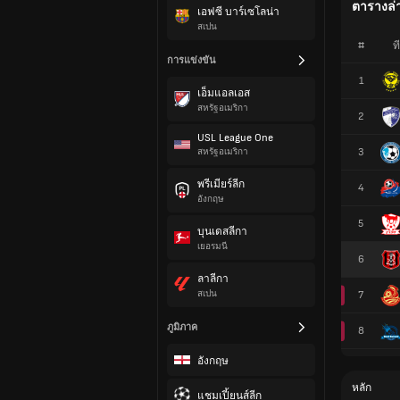
ตารางล่
เอฟซี บาร์เซโลน่า
สเปน
#
ท
การแข่งขัน
1
เอ็มแอลเอส
สหรัฐอเมริกา
2
USL League One
3
สหรัฐอเมริกา
พรีเมียร์ลีก
4
อังกฤษ
5
บุนเดสลีกา
เยอรมนี
6
ลาลีกา
สเปน
7
ภูมิภาค
8
อังกฤษ
หลัก
แชมเปี้ยนส์ลีก