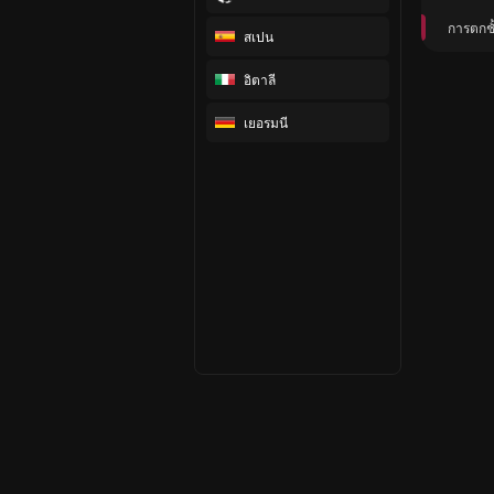
การตกชั
สเปน
อิตาลี
เยอรมนี