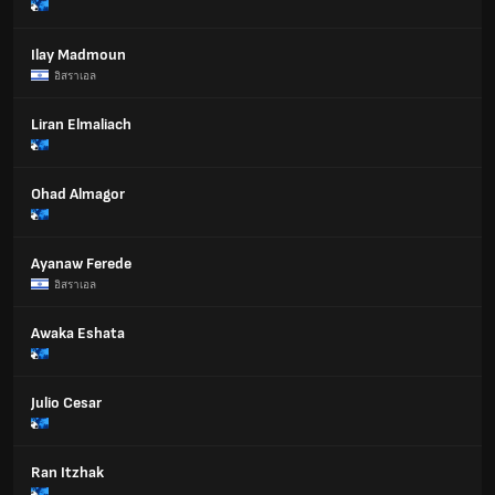
Ilay Madmoun
อิสราเอล
Liran Elmaliach
Ohad Almagor
Ayanaw Ferede
อิสราเอล
Awaka Eshata
Julio Cesar
Ran Itzhak