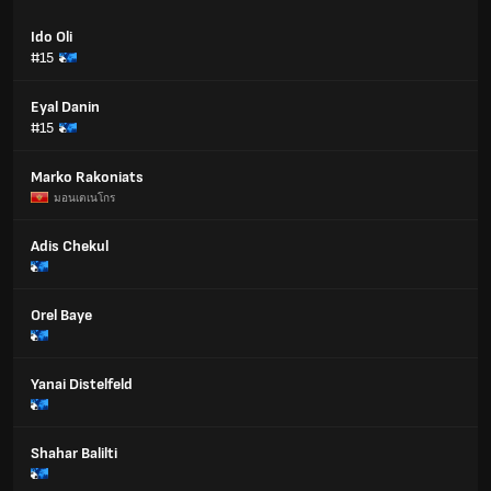
Ido Oli
#15
Eyal Danin
#15
Marko Rakoniats
มอนเตเนโกร
Adis Chekul
Orel Baye
Yanai Distelfeld
Shahar Balilti