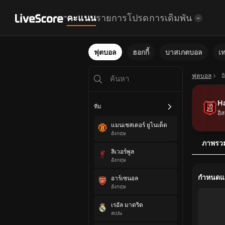
คะแนน
รายการโปรด
การเดิมพัน
ฟุตบอล
ฮอกกี้
บาสเกตบอล
เ
ฟุตบอล
อ
Ha
ทีม
อิ
แมนเชสเตอร์ ยูไนเต็ด
อังกฤษ
ภาพรว
ลิเวอร์พูล
อังกฤษ
กำหนดแข่
อาร์เซนอล
อังกฤษ
เรอัล มาดริด
สเปน