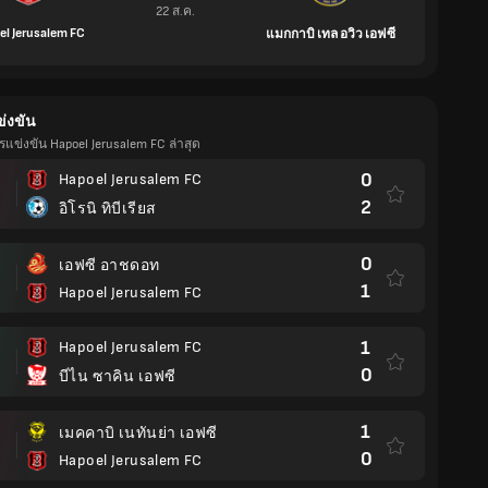
22 ส.ค.
el Jerusalem FC
แมกกาบิ เทล อวิว เอฟซี
่งขัน
แข่งขัน Hapoel Jerusalem FC ล่าสุด
0
Hapoel Jerusalem FC
2
อิโรนิ ทิบีเรียส
0
เอฟซี อาชดอท
1
Hapoel Jerusalem FC
1
Hapoel Jerusalem FC
0
บีไน ซาคิน เอฟซี
1
เมคคาบิ เนทันย่า เอฟซี
0
Hapoel Jerusalem FC