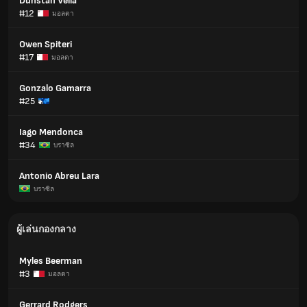
Dunstan Vella
#12
มอลตา
Owen Spiteri
#17
มอลตา
Gonzalo Gamarra
#25
Iago Mendonca
#34
บราซิล
Antonio Abreu Lara
บราซิล
ผู้เล่นกองกลาง
Myles Beerman
#3
มอลตา
Gerrard Rodgers