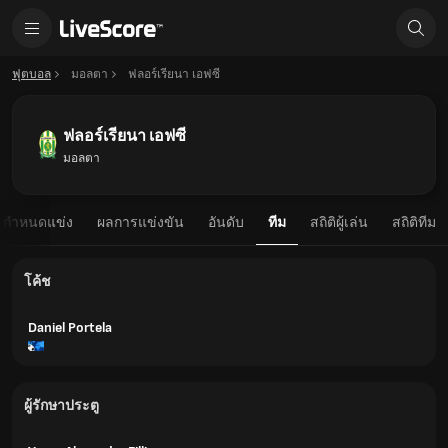
ฟุตบอล
มอลตา
ฟลอร์เรียนา เอฟซี
ฟลอร์เรียนา เอฟซี
มอลตา
กำหนดแข่ง
ผลการแข่งขัน
อันดับ
ทีม
สถิติผู้เล่น
สถิติทีม
โค้ช
Daniel Portela
ผู้รักษาประตู