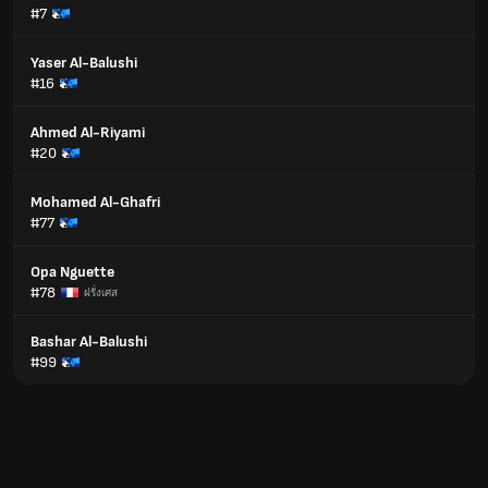
#7
Yaser Al-Balushi
#16
Ahmed Al-Riyami
#20
Mohamed Al-Ghafri
#77
Opa Nguette
#78
ฝรั่งเศส
Bashar Al-Balushi
#99