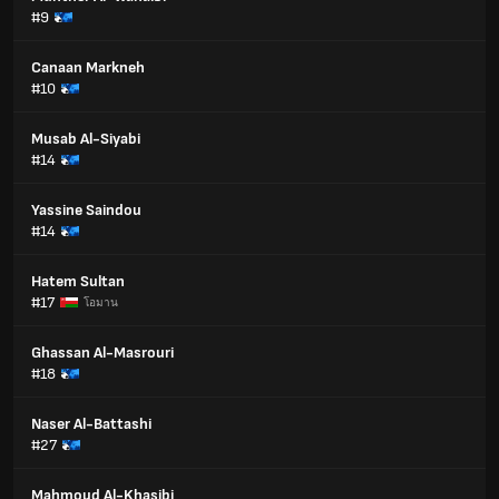
#9
Canaan Markneh
#10
Musab Al-Siyabi
#14
Yassine Saindou
#14
Hatem Sultan
#17
โอมาน
Ghassan Al-Masrouri
#18
Naser Al-Battashi
#27
Mahmoud Al-Khasibi