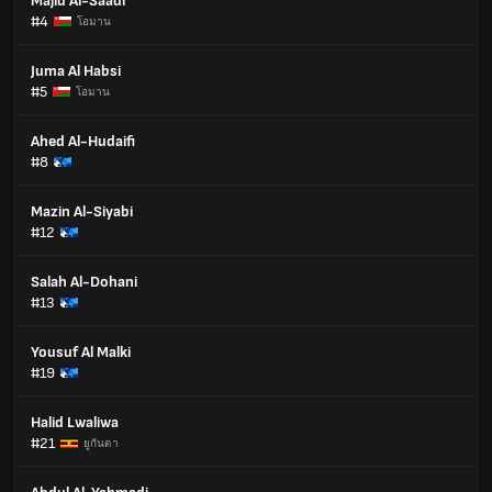
Majid Al-Saadi
#4
โอมาน
Juma Al Habsi
#5
โอมาน
Ahed Al-Hudaifi
#8
Mazin Al-Siyabi
#12
Salah Al-Dohani
#13
Yousuf Al Malki
#19
Halid Lwaliwa
#21
ยูกันดา