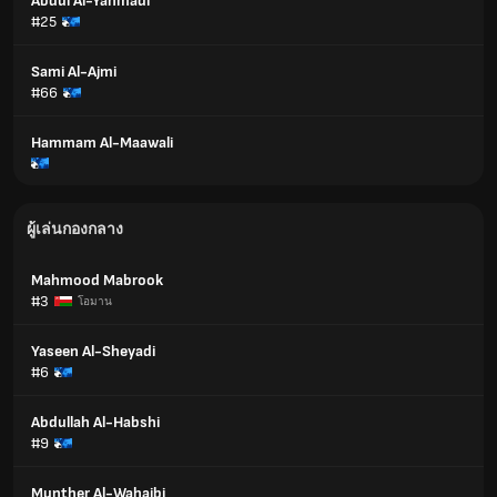
Abdul Al-Yahmadi
#25
Sami Al-Ajmi
#66
Hammam Al-Maawali
ผู้เล่นกองกลาง
Mahmood Mabrook
#3
โอมาน
Yaseen Al-Sheyadi
#6
Abdullah Al-Habshi
#9
Munther Al-Wahaibi