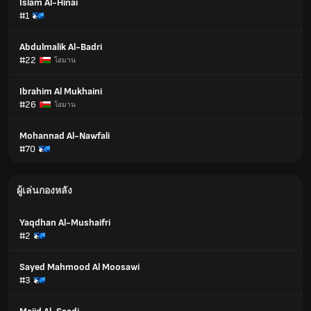
Islam Al-Hinai
#1
Abdulmalik Al-Badri
#22
โอมาน
Ibrahim Al Mukhaini
#26
โอมาน
Mohannad Al-Nawfali
#70
ผู้เล่นกองหลัง
Yaqdhan Al-Mushaifri
#2
Sayed Mahmood Al Moosawi
#3