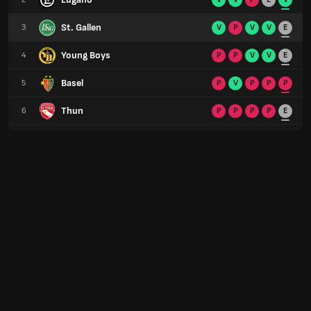
St. Gallen
3
V
P
V
V
E
Young Boys
4
P
P
V
V
E
Basel
5
P
V
P
P
P
Thun
6
P
P
P
P
E