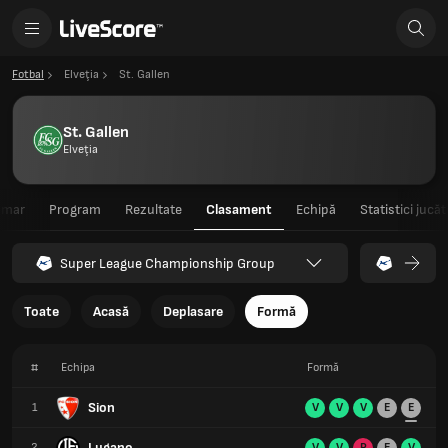
Fotbal
Elveţia
St. Gallen
St. Gallen
Elveţia
umar
Program
Rezultate
Clasament
Echipă
Statistici jucăt
Super League Championship Group
Toate
Acasă
Deplasare
Formă
#
Echipa
Formă
Sion
1
V
V
V
E
E
Lugano
2
V
V
P
E
V