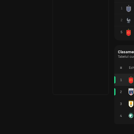
1
2
5
Clasame
Tabelul c
#
Ech
1
2
3
4