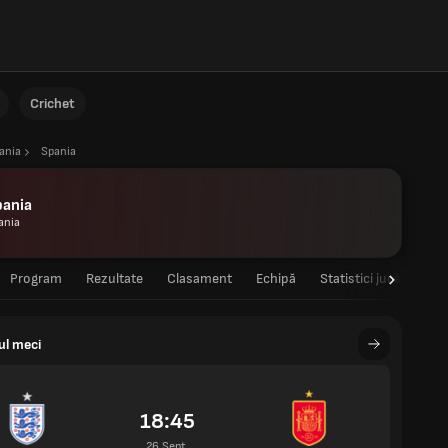
Crichet
ania
Spania
pania
ania
Program
Rezultate
Clasament
Echipă
Statistici jucători
ul meci
18:45
26 Sept.