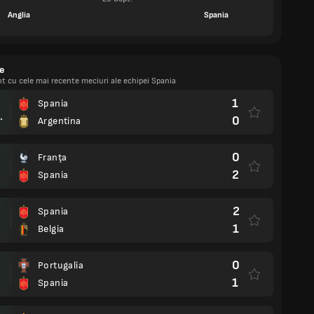
Anglia
Spania
e
ent cu cele mai recente meciuri ale echipei Spania
1
Spania
rel.
0
Argentina
0
Franţa
2
Spania
2
Spania
1
Belgia
0
Portugalia
1
Spania