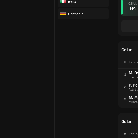
Italia
02 IUL.
FM
Germania
Goluri
#
Jucăt
M. O
1
Înaint
P. Po
2
Apărăt
M. M
3
Mijloca
Goluri
#
Echip