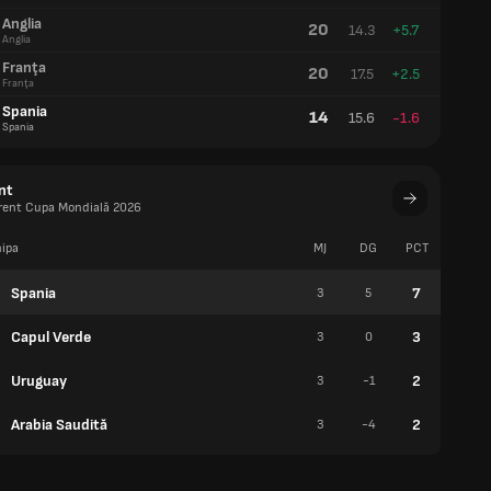
Anglia
20
14.3
+5.7
Anglia
Franţa
20
17.5
+2.5
Franţa
Spania
14
15.6
-1.6
Spania
nt
urent Cupa Mondială 2026
ipa
MJ
DG
PCT
V
Spania
7
3
5
2
Capul Verde
3
3
0
0
Uruguay
2
3
-1
0
Arabia Saudită
2
3
-4
0