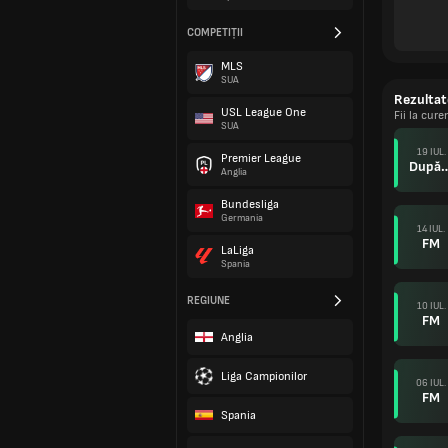
COMPETIȚII
MLS
SUA
Rezultat
USL League One
Fii la cur
SUA
19 IUL.
Premier League
După p
Anglia
Bundesliga
Germania
14 IUL.
FM
LaLiga
Spania
REGIUNE
10 IUL.
FM
Anglia
Liga Campionilor
06 IUL.
FM
Spania