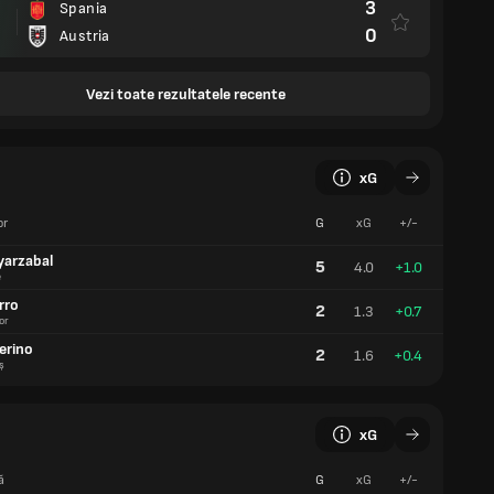
3
Spania
0
Austria
Vezi toate rezultatele recente
xG
or
G
xG
+/-
yarzabal
5
4.0
+1.0
e
rro
2
1.3
+0.7
or
erino
2
1.6
+0.4
ș
xG
ă
G
xG
+/-