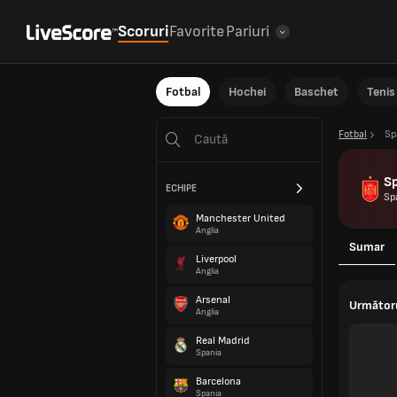
Scoruri
Favorite
Pariuri
Fotbal
Hochei
Baschet
Tenis
Fotbal
Sp
S
ECHIPE
Sp
Manchester United
Anglia
Sumar
Liverpool
Anglia
Arsenal
Următor
Anglia
Real Madrid
Spania
Barcelona
Spania