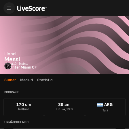
Lionel
Messi
#10 - Înainte
Inter Miami CF
Sumar
Meciuri
Statistici
BIOGRAFIE
170 cm
39 ani
ARG
Înălțime
Iun. 24, 1987
Țară
URMĂTORUL MECI