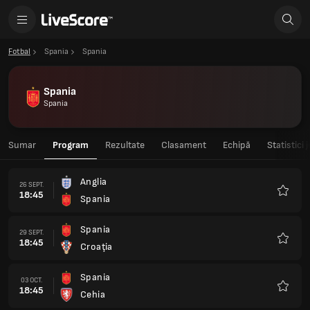
Fotbal
Spania
Spania
Spania
Spania
Sumar
Program
Rezultate
Clasament
Echipă
Statistici 
Anglia
26 SEPT.
18:45
Spania
Favorit
Spania
29 SEPT.
18:45
Croaţia
Favorit
Spania
03 OCT.
18:45
Cehia
Favorit