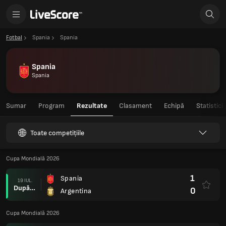
Fotbal
Spania
Spania
Spania
Spania
Sumar
Program
Rezultate
Clasament
Echipă
Statistici
Toate competițiile
Cupa Mondială 2026
1
Spania
19 IUL.
După prel.
0
Argentina
Cupa Mondială 2026