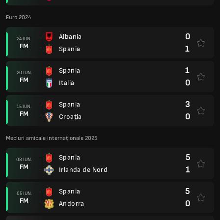
Euro 2024
0
Albania
24 IUN.
FM
1
Spania
1
Spania
20 IUN.
FM
0
Italia
3
Spania
15 IUN.
FM
0
Croaţia
Meciuri amicale internaționale 2025
5
Spania
08 IUN.
FM
1
Irlanda de Nord
5
Spania
05 IUN.
FM
0
Andorra