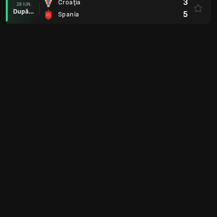
3
Croaţia
28 IUN.
După prel.
5
Spania