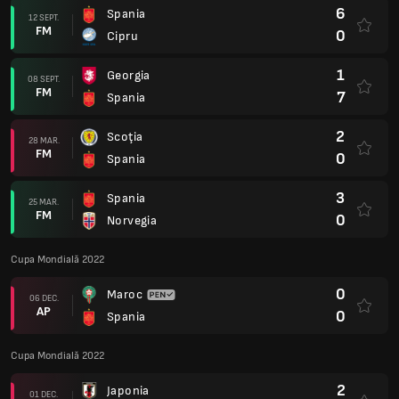
6
Spania
12 SEPT.
FM
0
Cipru
1
Georgia
08 SEPT.
FM
7
Spania
2
Scoţia
28 MAR.
FM
0
Spania
3
Spania
25 MAR.
FM
0
Norvegia
Cupa Mondială 2022
0
Maroc
06 DEC.
AP
0
Spania
Cupa Mondială 2022
2
Japonia
01 DEC.