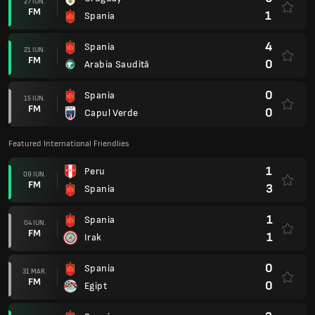
27 IUN.
FM
1
Spania
4
Spania
21 IUN.
FM
0
Arabia Saudită
0
Spania
15 IUN.
FM
0
Capul Verde
Featured International Friendlies
1
Peru
09 IUN.
FM
3
Spania
1
Spania
04 IUN.
FM
1
Irak
0
Spania
31 MAR.
FM
0
Egipt