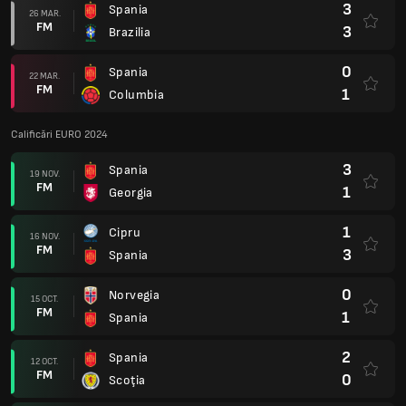
3
Spania
26 MAR.
FM
3
Brazilia
0
Spania
22 MAR.
FM
1
Columbia
Calificări EURO 2024
3
Spania
19 NOV.
FM
1
Georgia
1
Cipru
16 NOV.
FM
3
Spania
0
Norvegia
15 OCT.
FM
1
Spania
2
Spania
12 OCT.
FM
0
Scoţia