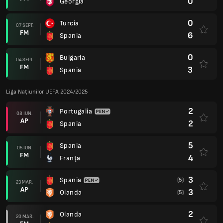
0
Georgia
0
Turcia
07 SEPT.
FM
6
Spania
0
Bulgaria
04 SEPT.
FM
3
Spania
Liga Națiunilor UEFA 2024/2025
2
Portugalia
08 IUN.
AP
2
Spania
5
Spania
05 IUN.
FM
4
Franţa
3
Spania
(5)
23 MAR.
AP
3
Olanda
(5)
2
Olanda
20 MAR.