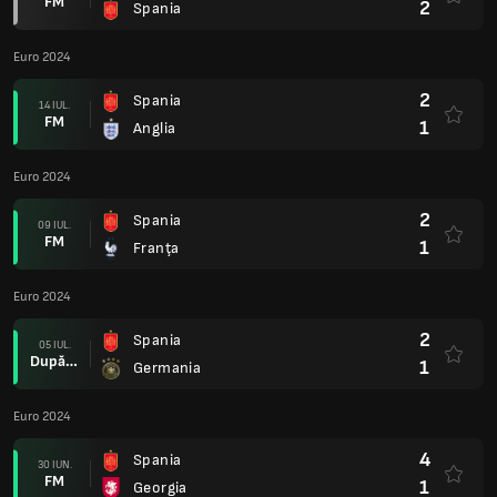
FM
2
Spania
Euro 2024
2
Spania
14 IUL.
FM
1
Anglia
Euro 2024
2
Spania
09 IUL.
FM
1
Franţa
Euro 2024
2
Spania
05 IUL.
După prel.
1
Germania
Euro 2024
4
Spania
30 IUN.
FM
1
Georgia