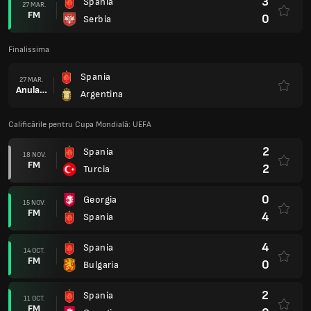
3
Spania
27 MAR.
FM
0
Serbia
Finalissima
Spania
27 MAR.
Anulare
Argentina
Calificările pentru Cupa Mondială: UEFA
2
Spania
18 NOV.
FM
2
Turcia
0
Georgia
15 NOV.
FM
4
Spania
4
Spania
14 OCT.
FM
0
Bulgaria
2
Spania
11 OCT.
FM