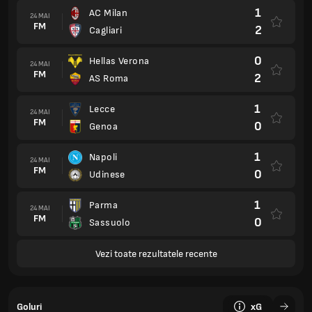
1
AC Milan
24 MAI
FM
2
Cagliari
0
Hellas Verona
24 MAI
FM
2
AS Roma
1
Lecce
24 MAI
FM
0
Genoa
1
Napoli
24 MAI
FM
0
Udinese
1
Parma
24 MAI
FM
0
Sassuolo
Vezi toate rezultatele recente
Goluri
xG