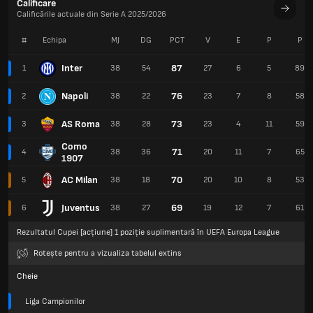
Calificare
Calificările actuale din Serie A 2025/2026
#
Echipa
MJ
DG
PCT
V
E
P
P
Inter
87
1
38
54
27
6
5
89
Napoli
76
2
38
22
23
7
8
58
AS Roma
73
3
38
28
23
4
11
59
Como
71
4
38
36
20
11
7
65
1907
AC Milan
70
5
38
18
20
10
8
53
Juventus
69
6
38
27
19
12
7
61
Rezultatul Cupei [acțiune] 1 poziție suplimentară în UEFA Europa League
Rotește pentru a vizualiza tabelul extins
Cheie
Liga Campionilor