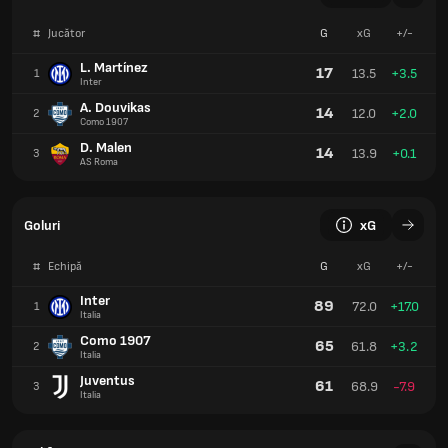
#
Jucător
G
xG
+/-
L. Martínez
17
13.5
+3.5
1
Inter
A. Douvikas
14
12.0
+2.0
2
Como 1907
D. Malen
14
13.9
+0.1
3
AS Roma
Goluri
xG
#
Echipă
G
xG
+/-
Inter
89
72.0
+17.0
1
Italia
Como 1907
65
61.8
+3.2
2
Italia
Juventus
61
68.9
-7.9
3
Italia