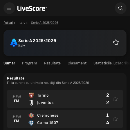
Fotbal
Italy
Serie A 2025/2026
Serie A 2025/2026
Italy
Favorite
Sumar
Program
Rezultate
Clasament
Statisticile jucătorilo
Rezultate
Fii la curent cu ultimele noutăți din Serie A 2025/2026
2
Torino
24 MAI
FM
2
Juventus
1
Cremonese
24 MAI
FM
4
Como 1907