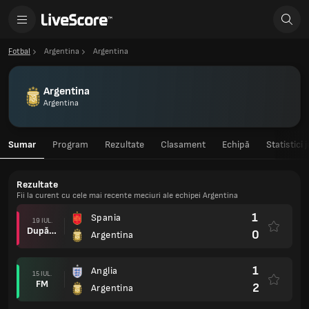
Fotbal
Argentina
Argentina
Argentina
Argentina
Sumar
Program
Rezultate
Clasament
Echipă
Statistici 
Rezultate
Fii la curent cu cele mai recente meciuri ale echipei Argentina
1
Spania
19 IUL.
După prel.
0
Argentina
1
Anglia
15 IUL.
FM
2
Argentina