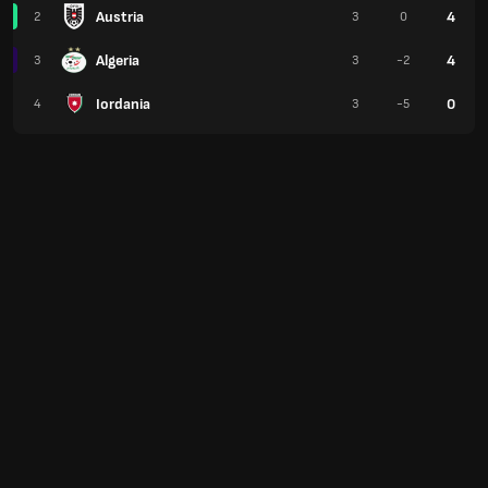
Austria
4
2
3
0
Algeria
4
3
3
-2
Iordania
0
4
3
-5