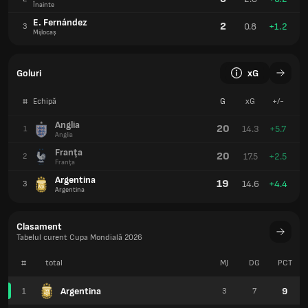
Înainte
E. Fernández
2
0.8
+1.2
3
Mijlocaș
Goluri
xG
#
Echipă
G
xG
+/-
Anglia
20
14.3
+5.7
1
Anglia
Franţa
20
17.5
+2.5
2
Franţa
Argentina
19
14.6
+4.4
3
Argentina
Clasament
Tabelul curent Cupa Mondială 2026
#
total
MJ
DG
PCT
Argentina
9
1
3
7