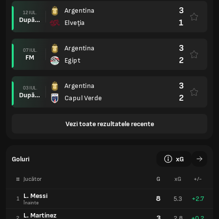
3
Argentina
12 IUL.
După prel.
1
Elveţia
3
Argentina
07 IUL.
FM
2
Egipt
3
Argentina
03 IUL.
După prel.
2
Capul Verde
Vezi toate rezultatele recente
Goluri
xG
#
Jucător
G
xG
+/-
L. Messi
8
5.3
+2.7
1
Înainte
L. Martínez
3
2.8
+0.2
2