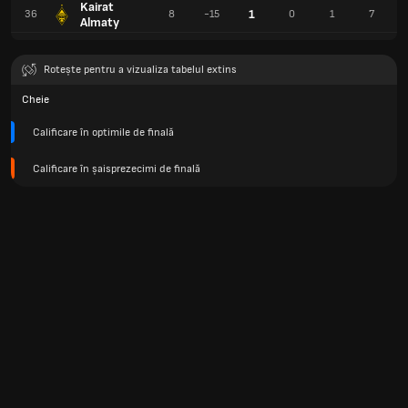
Kairat
1
36
8
-15
0
1
7
Almaty
Rotește pentru a vizualiza tabelul extins
Cheie
Calificare în optimile de finală
Calificare în șaisprezecimi de finală