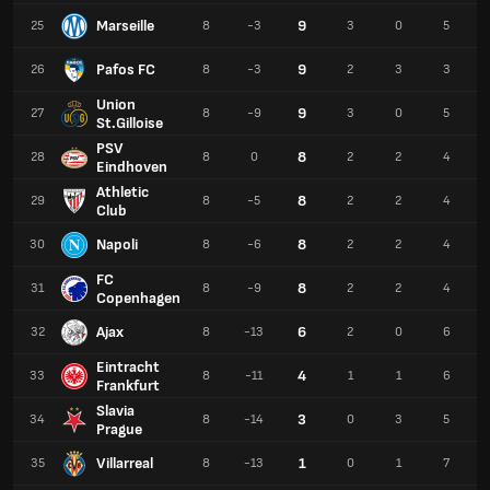
Marseille
9
25
8
-3
3
0
5
Pafos FC
9
26
8
-3
2
3
3
Union
9
27
8
-9
3
0
5
St.Gilloise
PSV
8
28
8
0
2
2
4
Eindhoven
Athletic
8
29
8
-5
2
2
4
Club
Napoli
8
30
8
-6
2
2
4
FC
8
31
8
-9
2
2
4
Copenhagen
Ajax
6
32
8
-13
2
0
6
Eintracht
4
33
8
-11
1
1
6
Frankfurt
Slavia
3
34
8
-14
0
3
5
Prague
Villarreal
1
35
8
-13
0
1
7