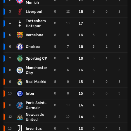
Munich
Liverpool
18
3
8
12
6
0
2
Tottenham
17
4
8
10
5
2
1
Hotspur
Barcelona
16
5
8
8
5
1
2
Chelsea
16
6
8
7
5
1
2
Sporting CP
16
7
8
6
5
1
2
Manchester
16
8
8
6
5
1
2
City
Real Madrid
15
9
8
9
5
0
3
Inter
15
10
8
8
5
0
3
Paris Saint-
14
11
8
10
4
2
2
Germain
Newcastle
14
12
8
10
4
2
2
United
Juventus
13
13
8
4
3
4
1