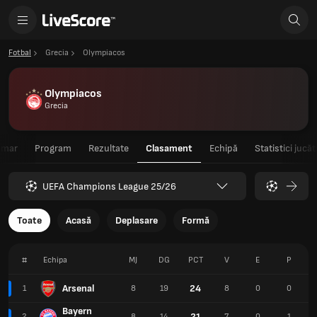
Fotbal
Grecia
Olympiacos
Olympiacos
Grecia
umar
Program
Rezultate
Clasament
Echipă
Statistici jucăt
UEFA Champions League 25/26
Toate
Acasă
Deplasare
Formă
#
Echipa
MJ
DG
PCT
V
E
P
Arsenal
24
1
8
19
8
0
0
Bayern
21
2
8
14
7
0
1