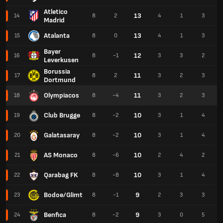
Atletico
13
14
8
2
4
1
3
Madrid
Atalanta
13
15
8
0
4
1
3
Bayer
12
16
8
-1
3
3
2
Leverkusen
Borussia
11
17
8
2
3
2
3
Dortmund
Olympiacos
11
18
8
-4
3
2
3
Club Brugge
10
19
8
-2
3
1
4
Galatasaray
10
20
8
-2
3
1
4
AS Monaco
10
21
8
-6
2
4
2
Qarabag FK
10
22
8
-8
3
1
4
Bodoe/Glimt
9
23
8
-1
2
3
3
Benfica
9
24
8
-2
3
0
5