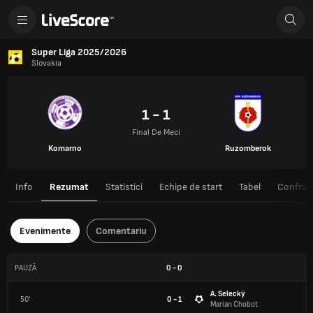
Super Liga 2025/2026
Slovakia
1 - 1
Final De Meci
Komarno
Ruzomberok
Info
Rezumat
Statistici
Echipe de start
Tabel
Confrunt
Evenimente
Comentariu
PAUZĂ
0
-
0
A. Selecký
50'
0 - 1
Marian Chobot