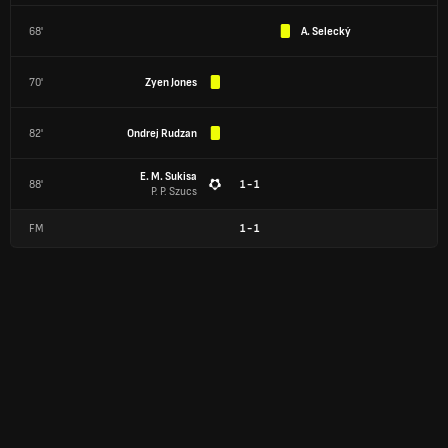
68'
A. Selecký
70'
Zyen Jones
82'
Ondrej Rudzan
E. M. Sukisa
88'
1 - 1
P. P. Szucs
FM
1
-
1