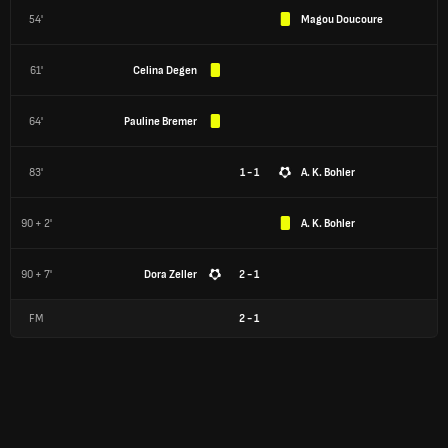
54'
Magou Doucoure
61'
Celina Degen
64'
Pauline Bremer
83'
1 - 1
A. K. Bohler
90 + 2'
A. K. Bohler
90 + 7'
Dora Zeller
2 - 1
FM
2
-
1