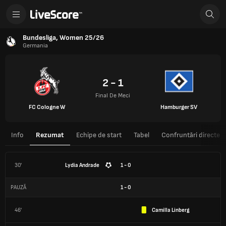
Bundesliga, Women 25/26
Germania
2 - 1
Final De Meci
FC Cologne W
Hamburger SV
Info
Rezumat
Echipe de start
Tabel
Confruntări directe
30'
Lydia Andrade
1 - 0
PAUZĂ
1
-
0
46'
Camilla Linberg