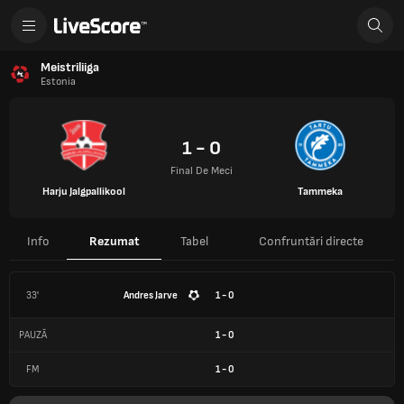
Meistriliiga
Estonia
1 - 0
Final De Meci
Harju Jalgpallikool
Tammeka
Info
Rezumat
Tabel
Confruntări directe
33'
Andres Jarve
1 - 0
PAUZĂ
1
-
0
FM
1
-
0