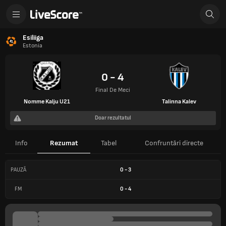
Esiliiga
Estonia
0 - 4
Final De Meci
Nomme Kalju U21
Talinna Kalev
Doar rezultatul
Info
Rezumat
Tabel
Confruntări directe
PAUZĂ
0
-
3
FM
0
-
4