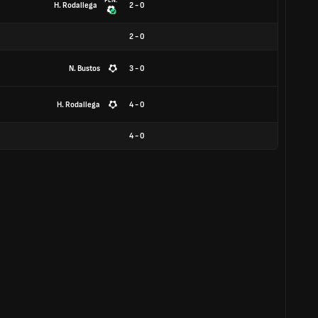
PEN.
H. Rodallega
2 - 0
2
-
0
N. Bustos
3 - 0
H. Rodallega
4 - 0
4
-
0