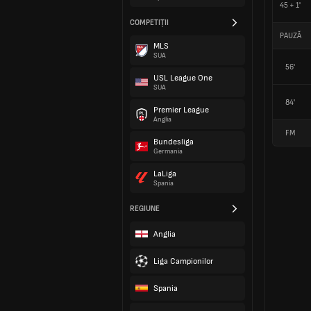
45 + 1'
COMPETIȚII
PAUZĂ
MLS
SUA
56'
USL League One
SUA
84'
Premier League
Anglia
FM
Bundesliga
Germania
LaLiga
Spania
REGIUNE
Anglia
Liga Campionilor
Spania