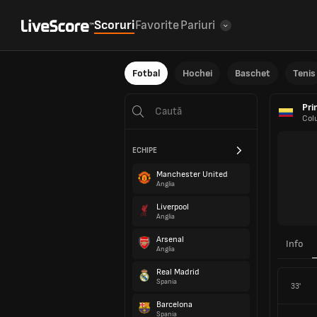
Scoruri
Favorite
Pariuri
Fotbal
Hochei
Baschet
Tenis
Pri
Col
ECHIPE
Manchester United
Anglia
Liverpool
Anglia
Arsenal
Info
Anglia
Real Madrid
Spania
33'
Barcelona
Spania