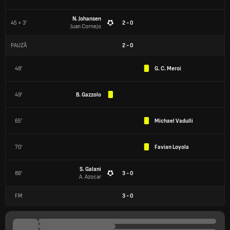
N. Johansen
45 + 3'
2 - 0
Juan Cornejo
PAUZĂ
2
-
0
48'
G. C. Meroi
49'
B. Gazzolo
65'
Michael Vadulli
70'
Favian Loyola
S. Galani
86'
3 - 0
A. Azocar
FM
3
-
0