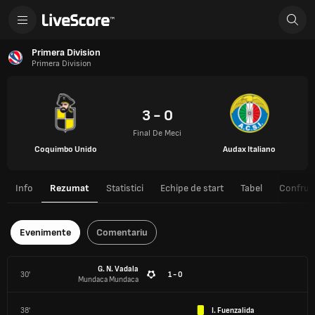
Primera Division
Primera Division
3 - 0
Final De Meci
Coquimbo Unido
Audax Italiano
Info
Rezumat
Statistici
Echipe de start
Tabel
Confrunt
Evenimente
Comentariu
G. N. Vadala
30'
1 - 0
Mundaca Mundaca
38'
I. Fuenzalida