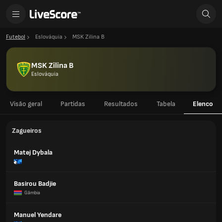
Futebol
Eslováquia
MSK Zilina B
MSK Zilina B
Eslováquia
Visão geral
Partidas
Resultados
Tabela
Elenco
Zagueiros
Matej Dybala
Basirou Badjie
Gâmbia
Manuel Yendare