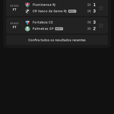
1
Fluminense RJ
(1)
06 AGO.
FT
3
CR Vasco da Gama RJ
(3)
3
Fortaleza CE
(3)
06 AGO.
FT
2
Palmeiras SP
(5)
Confira todos os resultados recentes