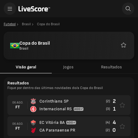
Futebol
Brasil
Copa do Brasil
Copa do Brasil
Brasil
Favorito
Visão geral
Jogos
Resultados
Resultados
Fique por dentro das últimas novidades do/a Copa do Brasil
2
Corinthians SP
(2)
06 AGO.
FT
1
Internacional RS
(3)
4
EC Vitória BA
(4)
06 AGO.
FT
0
CA Paranaense PR
(2)