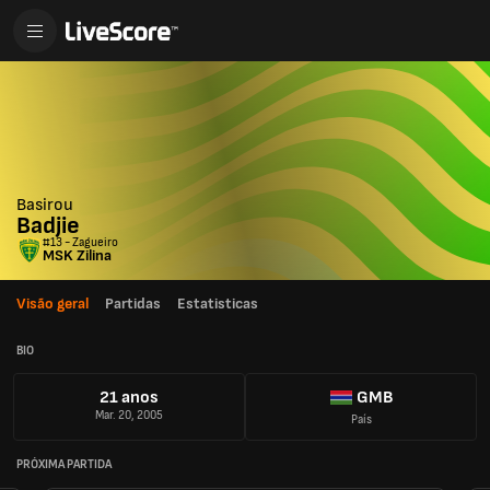
Basirou
Badjie
#13 - Zagueiro
MSK Zilina
Visão geral
Partidas
Estatisticas
BIO
21 anos
GMB
Mar. 20, 2005
País
PRÓXIMA PARTIDA