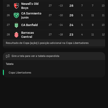
Newell´s Old
28
25
27
-13
7
7
13
Boys
CA Sarmiento
26
26
27
-10
5
11
11
Junin
CA Banfield
24
27
27
-14
5
9
13
Barracas
23
28
27
-18
4
11
12
Central
Resultado de Copa [ação] 1 posição adicional na Copa Libertadores
Gire a tela para ver a tabela expandida
Tabela
Copa Libertadores