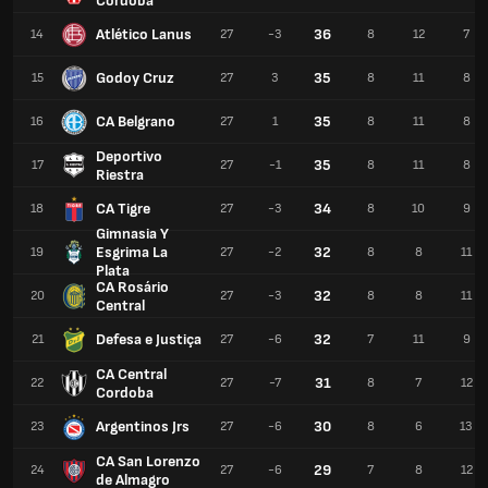
Cordoba
Atlético Lanus
36
14
27
-3
8
12
7
Godoy Cruz
35
15
27
3
8
11
8
CA Belgrano
35
16
27
1
8
11
8
Deportivo
35
17
27
-1
8
11
8
Riestra
CA Tigre
34
18
27
-3
8
10
9
Gimnasia Y
Esgrima La
32
19
27
-2
8
8
11
Plata
CA Rosário
32
20
27
-3
8
8
11
Central
Defesa e Justiça
32
21
27
-6
7
11
9
CA Central
31
22
27
-7
8
7
12
Cordoba
Argentinos Jrs
30
23
27
-6
8
6
13
CA San Lorenzo
29
24
27
-6
7
8
12
de Almagro