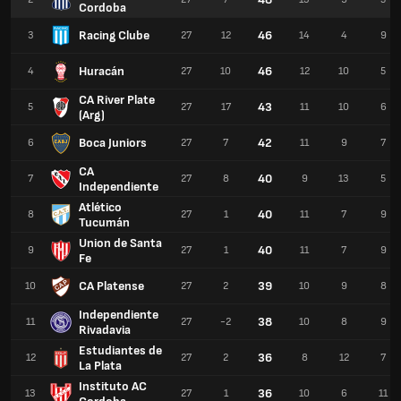
Cordoba
Racing Clube
46
3
27
12
14
4
9
Huracán
46
4
27
10
12
10
5
CA River Plate
43
5
27
17
11
10
6
(Arg)
Boca Juniors
42
6
27
7
11
9
7
CA
40
7
27
8
9
13
5
Independiente
Atlético
40
8
27
1
11
7
9
Tucumán
Union de Santa
40
9
27
1
11
7
9
Fe
CA Platense
39
10
27
2
10
9
8
Independiente
38
11
27
-2
10
8
9
Rivadavia
Estudiantes de
36
12
27
2
8
12
7
La Plata
Instituto AC
36
13
27
1
10
6
11