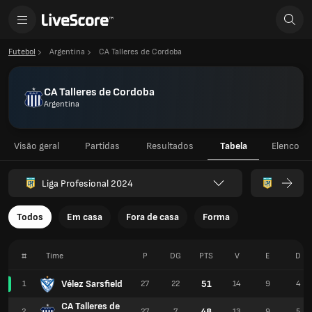
Futebol
Argentina
CA Talleres de Cordoba
CA Talleres de Cordoba
Argentina
Visão geral
Partidas
Resultados
Tabela
Elenco
Liga Profesional 2024
Todos
Em casa
Fora de casa
Forma
#
Time
P
DG
PTS
V
E
D
Vélez Sarsfield
51
1
27
22
14
9
4
CA Talleres de
48
2
27
7
13
9
5