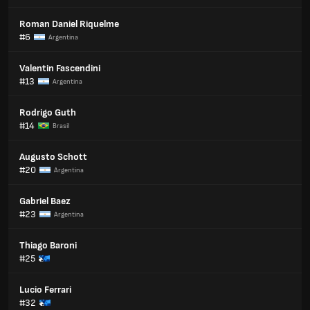
Roman Daniel Riquelme
#6
Argentina
Valentin Fascendini
#13
Argentina
Rodrigo Guth
#14
Brasil
Augusto Schott
#20
Argentina
Gabriel Baez
#23
Argentina
Thiago Baroni
#25
Lucio Ferrari
#32