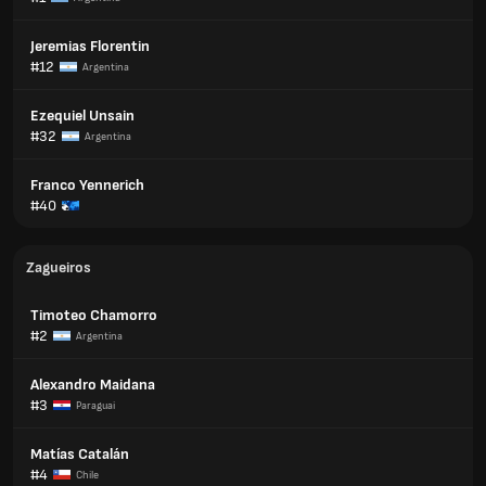
Jeremias Florentin
#12
Argentina
Ezequiel Unsain
#32
Argentina
Franco Yennerich
#40
Zagueiros
Timoteo Chamorro
#2
Argentina
Alexandro Maidana
#3
Paraguai
Matías Catalán
#4
Chile