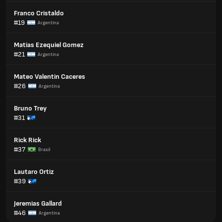
Franco Cristaldo
#19
Argentina
Matias Ezequiel Gomez
#21
Argentina
Mateo Valentin Caceres
#26
Argentina
Bruno Trey
#31
Rick Rick
#37
Brasil
Lautaro Ortiz
#39
Jeremias Gallard
#46
Argentina