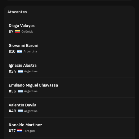
Atacantes
Diego Valoyes
#7
Colômbia
Giovanni Baroni
#10
Argentina
Ignacio Alastra
#24
Argentina
Emiliano Miguel Chiavassa
#36
Argentina
Valentin Davila
#49
Argentina
Ronaldo Martinez
#77
Paraguai