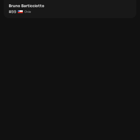
Bruno Barticciotto
#99
Chile