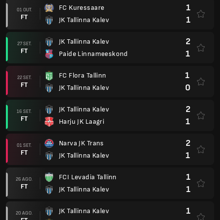
1
FC Kuressaare
01 OUT.
FT
1
JK Tallinna Kalev
2
JK Tallinna Kalev
27 SET.
FT
1
Paide Linnameeskond
1
FC Flora Tallinn
22 SET.
FT
0
JK Tallinna Kalev
2
JK Tallinna Kalev
16 SET.
FT
1
Harju JK Laagri
2
Narva JK Trans
01 SET.
FT
1
JK Tallinna Kalev
1
FCI Levadia Tallinn
26 AGO.
FT
1
JK Tallinna Kalev
1
JK Tallinna Kalev
20 AGO.