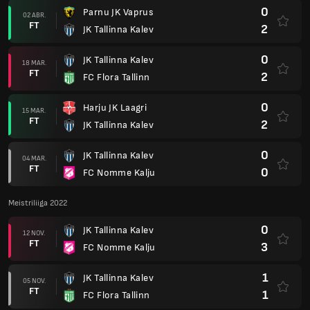
0
Parnu JK Vaprus
02 ABR.
FT
2
JK Tallinna Kalev
0
JK Tallinna Kalev
18 MAR.
FT
2
FC Flora Tallinn
0
Harju JK Laagri
15 MAR.
FT
2
JK Tallinna Kalev
0
JK Tallinna Kalev
04 MAR.
FT
0
FC Nomme Kalju
Meistriliiga 2022
0
JK Tallinna Kalev
12 NOV.
FT
3
FC Nomme Kalju
1
JK Tallinna Kalev
05 NOV.
FT
1
FC Flora Tallinn