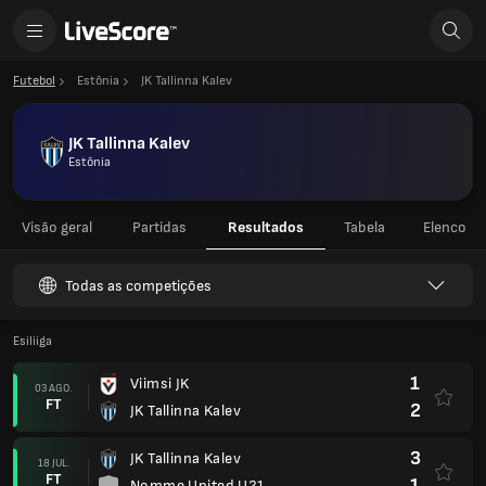
Futebol
Estônia
JK Tallinna Kalev
JK Tallinna Kalev
Estônia
Visão geral
Partidas
Resultados
Tabela
Elenco
Todas as competições
Esiliiga
1
Viimsi JK
03 AGO.
FT
2
JK Tallinna Kalev
3
JK Tallinna Kalev
18 JUL.
FT
1
Nomme United U21