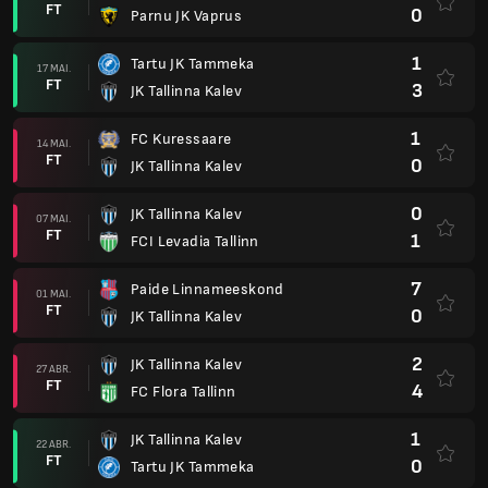
FT
0
Parnu JK Vaprus
1
Tartu JK Tammeka
17 MAI.
FT
3
JK Tallinna Kalev
1
FC Kuressaare
14 MAI.
FT
0
JK Tallinna Kalev
0
JK Tallinna Kalev
07 MAI.
FT
1
FCI Levadia Tallinn
7
Paide Linnameeskond
01 MAI.
FT
0
JK Tallinna Kalev
2
JK Tallinna Kalev
27 ABR.
FT
4
FC Flora Tallinn
1
JK Tallinna Kalev
22 ABR.
FT
0
Tartu JK Tammeka