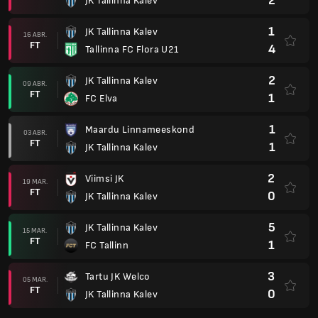
2
JK Tallinna Kalev
1
JK Tallinna Kalev
16 ABR.
FT
4
Tallinna FC Flora U21
2
JK Tallinna Kalev
09 ABR.
FT
1
FC Elva
1
Maardu Linnameeskond
03 ABR.
FT
1
JK Tallinna Kalev
2
Viimsi JK
19 MAR.
FT
0
JK Tallinna Kalev
5
JK Tallinna Kalev
15 MAR.
FT
1
FC Tallinn
3
Tartu JK Welco
05 MAR.
FT
0
JK Tallinna Kalev