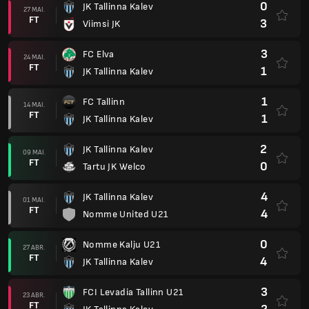
0
JK Tallinna Kalev
27 MAI.
FT
3
Viimsi JK
3
FC Elva
24 MAI.
FT
1
JK Tallinna Kalev
1
FC Tallinn
14 MAI.
FT
1
JK Tallinna Kalev
2
JK Tallinna Kalev
09 MAI.
FT
0
Tartu JK Welco
4
JK Tallinna Kalev
01 MAI.
FT
4
Nomme United U21
0
Nomme Kalju U21
27 ABR.
FT
4
JK Tallinna Kalev
3
FCI Levadia Tallinn U21
23 ABR.
FT