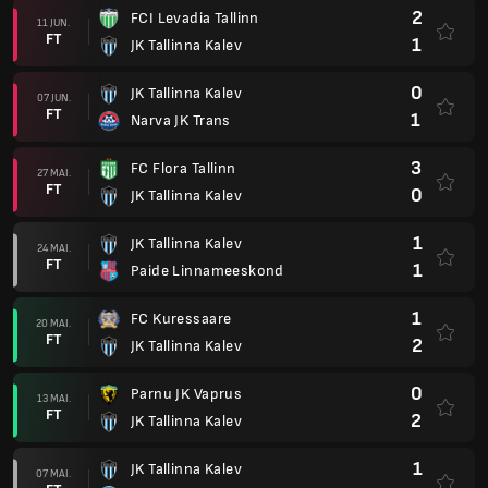
2
FCI Levadia Tallinn
11 JUN.
FT
1
JK Tallinna Kalev
0
JK Tallinna Kalev
07 JUN.
FT
1
Narva JK Trans
3
FC Flora Tallinn
27 MAI.
FT
0
JK Tallinna Kalev
1
JK Tallinna Kalev
24 MAI.
FT
1
Paide Linnameeskond
1
FC Kuressaare
20 MAI.
FT
2
JK Tallinna Kalev
0
Parnu JK Vaprus
13 MAI.
FT
2
JK Tallinna Kalev
1
JK Tallinna Kalev
07 MAI.