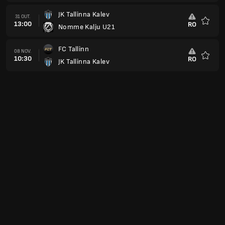
JK Tallinna Kalev
31 OUT.
13:00
RO
Nomme Kalju U21
Favorit
FC Tallinn
08 NOV.
10:30
RO
JK Tallinna Kalev
Favorit