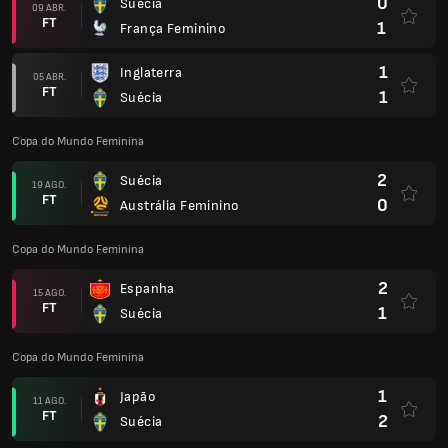
0
Suécia
09 ABR.
FT
1
França Feminino
1
Inglaterra
05 ABR.
FT
1
Suécia
Copa do Mundo Feminina
2
Suécia
19 AGO.
FT
0
Austrália Feminino
Copa do Mundo Feminina
2
Espanha
15 AGO.
FT
1
Suécia
Copa do Mundo Feminina
1
Japão
11 AGO.
FT
2
Suécia