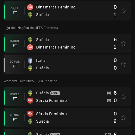
0
Dinamarca Feminino
04 JUL.
FT
1
Suécia
Liga das Nações da UEFA Feminina
6
Suécia
03 JUN.
FT
1
Dinamarca Feminino
0
Itália
30 MAI.
FT
0
Suécia
Women's Euro 2025 - Qualification
6
Suécia
(8)
03 DEZ.
FT
0
Sérvia Feminino
(0)
0
Sérvia Feminino
28 NOV.
FT
2
Suécia
8
Suécia
(12)