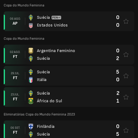
Copa do Mundo Feminina
0
Suécia
06 AGO.
AP
0
Estados Unidos
Copa do Mundo Feminina
0
Argentina Feminino
02 AGO.
FT
2
Suécia
5
Suécia
29 JUL.
FT
0
Itália
2
Suécia
23 JUL.
FT
1
África do Sul
Eliminatórias Copa do Mundo Feminina 2023
0
Finlândia
06 SET.
FT
5
Suécia