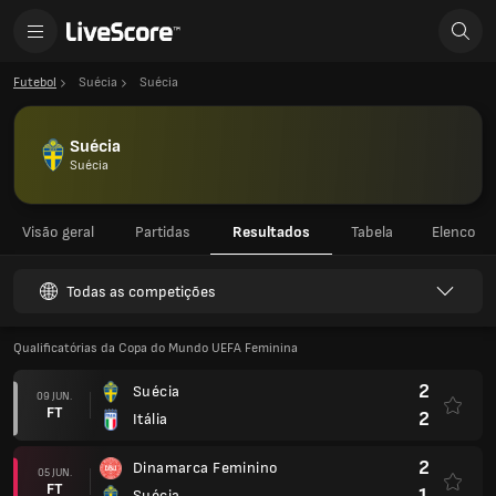
Futebol
Suécia
Suécia
Suécia
Suécia
Visão geral
Partidas
Resultados
Tabela
Elenco
Todas as competições
Qualificatórias da Copa do Mundo UEFA Feminina
2
Suécia
09 JUN.
FT
2
Itália
2
Dinamarca Feminino
05 JUN.
FT
1
Suécia