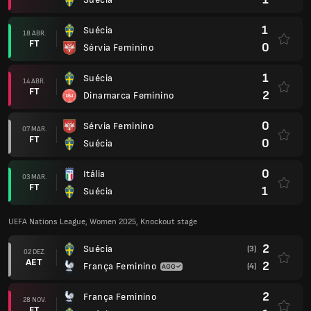
1
Suécia
18 ABR.
FT
0
Sérvia Feminino
1
Suécia
14 ABR.
FT
2
Dinamarca Feminino
0
Sérvia Feminino
07 MAR.
FT
0
Suécia
0
Itália
03 MAR.
FT
1
Suécia
UEFA Nations League, Women 2025, Knockout stage
2
Suécia
(3)
02 DEZ.
AET
2
França Feminino
(4)
2
França Feminino
28 NOV.
FT