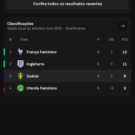
Confira todos os resultados recentes
Classificações
Tabela atual da Women's Euro 2025 - Qualification
#
Time
P
DG
PTS
França Feminino
12
1
6
1
Inglaterra
11
2
6
3
Suécia
8
3
6
2
Irlanda Feminino
3
4
6
-6