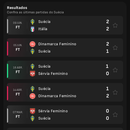
Resultados
Confira as últimas partidas do Suécia
2
Suécia
09 JUN.
FT
2
Itália
2
Dinamarca Feminino
05 JUN.
FT
1
Suécia
1
Suécia
18 ABR.
FT
0
Sérvia Feminino
1
Suécia
14 ABR.
FT
2
Dinamarca Feminino
0
Sérvia Feminino
07 MAR.
FT
0
Suécia