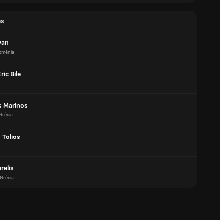
es
van
omênia
ric Bile
s Marinos
Grécia
 Tolios
relis
Grécia