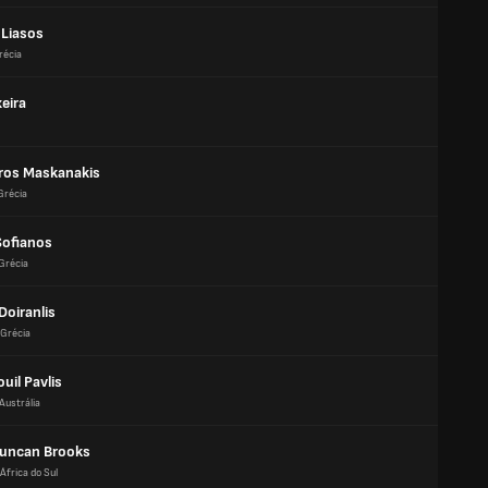
 Liasos
récia
xeira
ros Maskanakis
Grécia
Sofianos
Grécia
Doiranlis
Grécia
il Pavlis
Austrália
uncan Brooks
África do Sul