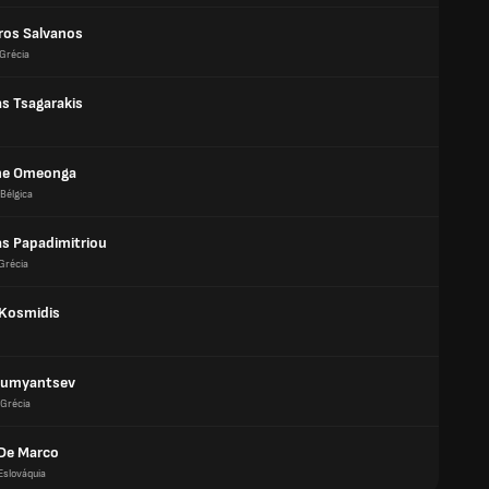
ros Salvanos
Grécia
as Tsagarakis
ne Omeonga
Bélgica
as Papadimitriou
Grécia
 Kosmidis
Rumyantsev
Grécia
De Marco
Eslováquia