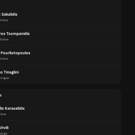
 Sakalidis
Grécia
ros Tsompanidis
Grécia
s Pourliotopoulos
Grécia
o Tinaglini
Uruguai
s
lis Karasalidis
récia
shvili
eórgia