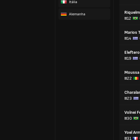
Itália
Riquelm
Alemanha
#12
Marios 
#14
Eleftero
#19
Moussa
#22
Charala
#23
Volnei F
#30
Yoel A
#31