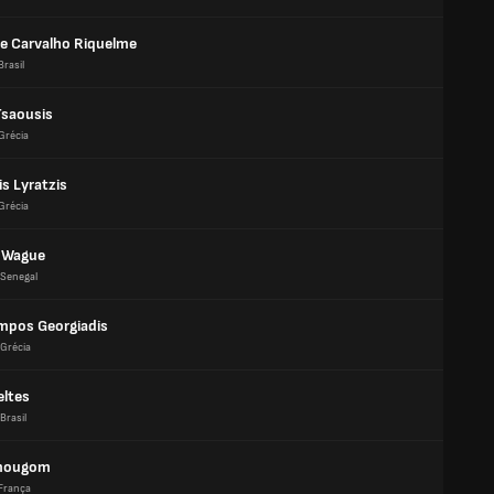
e Carvalho Riquelme
Brasil
Tsaousis
Grécia
is Lyratzis
Grécia
 Wague
Senegal
mpos Georgiadis
Grécia
eltes
Brasil
rmougom
França