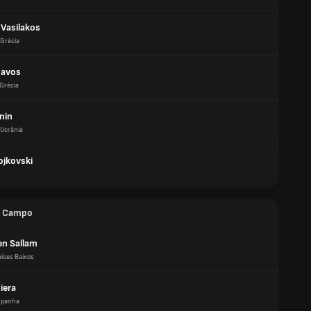
 Vasilakos
Grécia
havos
Grécia
inin
Ucrânia
ojkovski
e Campo
en Sallam
aíses Baixos
iera
spanha