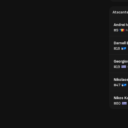
Atacant
Andrei I
#9
R
Darnell E
#18
Georgio
#19
Nikolaos
#47
Nikos Ka
#80