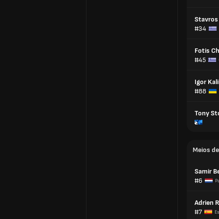
Stavros
#34
Fotis C
#45
Igor Kal
#88
Tony St
Meios d
Samir B
#6
P
Adrien R
#7
E