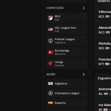
Goleiros
COMPETIÇÕES
Viktoras
#13
MLS
EUA
Alexand
USL League One
EUA
#20
Premier League
Inglaterra
Michali
#55
Bundesliga
Alemanha
Francisc
LaLiga
#77
Espanha
REGIÃO
Zagueiro
Inglaterra
Aristote
Champions League
#4
G
Espanha
Iva Gela
#5
G