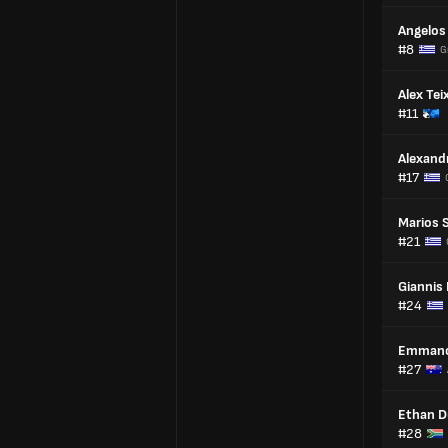
Angelos
#8
G
Alex Tei
#11
Alexand
#17
Marios 
#21
Giannis 
#24
Emmanou
#27
Ethan D
#28