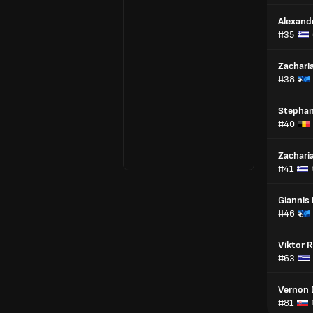
Alexand
#35
Zachari
#38
Stepha
#40
Zachari
#41
Giannis
#46
Viktor 
#63
Vernon 
#81