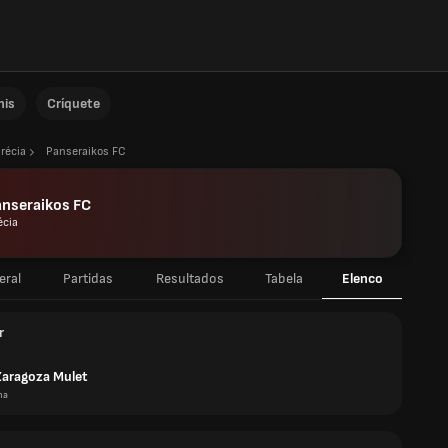
nis
Críquete
récia
Panseraikos FC
anseraikos FC
écia
eral
Partidas
Resultados
Tabela
Elenco
r
Zaragoza Mulet
ha