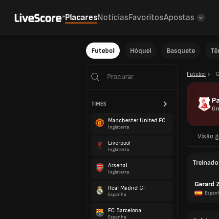
Placares
Notícias
Favoritos
Apostas
Futebol
Hóquei
Basquete
Tê
Futebol
G
P
TIMES
Gr
Manchester United FC
Inglaterra
Visão g
Liverpool
Inglaterra
Treinado
Arsenal
Inglaterra
Gerard 
Real Madrid CF
Espan
Espanha
FC Barcelona
Espanha