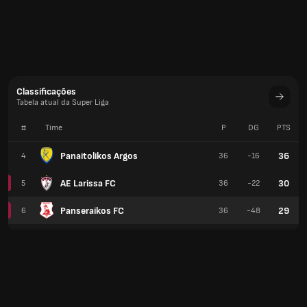
Classificações
Tabela atual da Super Liga
#
Time
P
DG
PTS
Panaitolikos Argos
36
4
36
-16
AE Larissa FC
30
5
36
-22
Panseraikos FC
29
6
36
-48