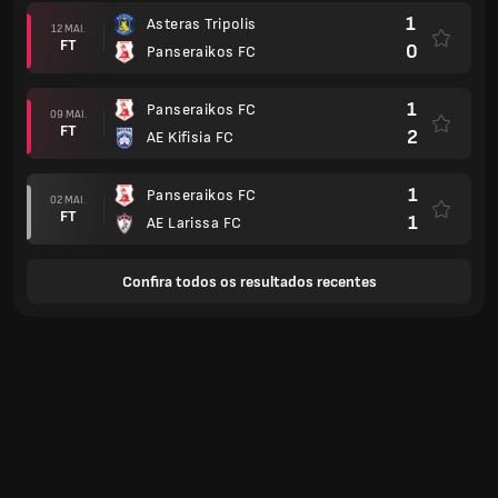
1
Asteras Tripolis
12 MAI.
FT
0
Panseraikos FC
1
Panseraikos FC
09 MAI.
FT
2
AE Kifisia FC
1
Panseraikos FC
02 MAI.
FT
1
AE Larissa FC
Confira todos os resultados recentes