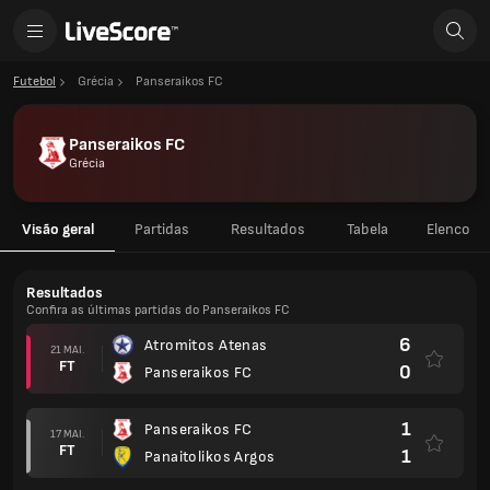
Futebol
Grécia
Panseraikos FC
Panseraikos FC
Grécia
Visão geral
Partidas
Resultados
Tabela
Elenco
Resultados
Confira as últimas partidas do Panseraikos FC
6
Atromitos Atenas
21 MAI.
FT
0
Panseraikos FC
1
Panseraikos FC
17 MAI.
FT
1
Panaitolikos Argos